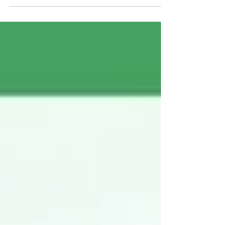
5月病対策にできること｜つらいときの対処法
と予防のポイントを解説します
春の変化に追いつこうと無理を重ね、「もう少し頑張
れば乗り越えられるはず」と自分を奮い立たせていま
せんか。 けれど、5月病や春の不調は気合いだけで解
決できるものではなく、心身のバランスの乱れが背景
にあります。 この記事では、東洋予防医学（アーユル
ヴェーダ）の視点から不調のサインや整え方、予定の
「引き算」による回復法、無料で活用できる心身バラ
ンスチェックの活用法まで、具体例とともにご紹介し
ます。