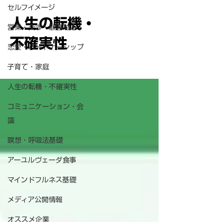
セルフイメージ
人生の転機・
営業・交渉・顧客対応
不確実性
恋愛・パートナーシップ
子育て・家庭
人生の転機・不確実性
コミュニケーション・会
議
瞑想・呼吸法基礎
アーユルヴェーダ食事
マインドフルネス基礎
メディア公開情報
オススメ企業