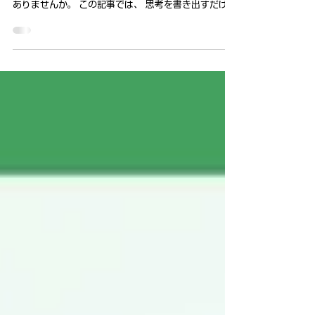
マインドフルネスにジャーナリングを取り入れ
る方法｜書く瞑想の始め方を解説します
ジャーナリングで心を整理しても、なぜか本当の自分
に手が届かない—— そんなもどかしさを感じたことは
ありませんか。 この記事では、 思考を書き出すだけで
は見えにくい「本当の願い」や感情の奥行きを、マイ
ンドフルネスやNVC心理学の視点から解きほぐしてい
きます。 さらに、共感力やストレス状態を多角的に可
視化できる無料チェックもご紹介。自己理解をより深
め、今より安心して進むためのヒントをお伝えしま
す。