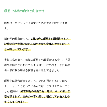
瞑想で本当の自分と向き合う
瞑想は、単にリラックスするための手法ではありませ
ん。
脳科学の視点からも、
1日30分の瞑想を8週間続けると、
記憶や自己意識に関わる脳の部位が変化しやすくなるこ
とが分かっています。
実際に私自身も、毎朝の瞑想を40日間続ける中で、「思
考や感情にとらわれてしまう自分」に気づき、また観察
モードに戻る練習を何度も繰り返してきました。
瞑想中に雑念が出てきても、それを否定するのではな
く、「今、こう思っているんだな」と受け止める。こう
した姿勢が、
経営判断の場面でも「焦り」や「不安」に
引っ張られず、自分の本音や新しい視点にアクセスしや
すくしてくれます。