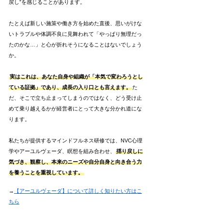
戻し”を感じることがあります。
たとえば新しい施策や働き方を始めた直後、思いがけな
いトラブルや体調不良に見舞われて「やっぱり無理だっ
たのかな…」と心が折れそうになることはないでしょう
か。
実はこれは、あなた自身や組織が「本気で変わろうとし
ている証拠」であり、成長の入り口とも言えます。
た
だ、そこで立ち止まってしまうのではなく、どう受け止
めて乗り越えるかが経営者にとって大きな分かれ道にな
ります。
私たちが提供するマインドフルネス研修では、NVC心理
学やアーユルヴェーダ、瞑想を組み合わせ、
揺り戻しに
気づき、観察し、本来のニーズや自分自身と向き合う力
を養うことを重視しています。
→
【アーユルヴェーダ】について詳しく知りたい方はこ
ちら