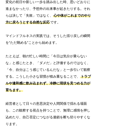
変化の初日や新しい一歩を踏み出した時、思いどおりに
進まなかったり、予想外の出来事が起きたりする。それ
らは決して「失敗」ではなく、
心や体がこれまでのやり
方に戻ろうとする自然な反応
です。
マインドフルネスの実践では、そうした揺り戻しの瞬間
を“ただ眺める”ことから始めます。
たとえば、朝の忙しい時間に「今日は気分が乗らない
な」と感じたとき、「ダメだ」と評価するのではなく、
「今、自分はこう感じているんだな」と一歩引いて観察
する。こうした小さな習慣が積み重なることで、
トラブ
ルや違和感に飲み込まれず、冷静に現状を見つめる力が
育ちます。
経営者として日々の意思決定や人間関係で揺れる場面
も、この観察する視点を持つことで、無理に感情を押し
込めたり、自己否定につながる連鎖を断ち切りやすくな
ります。