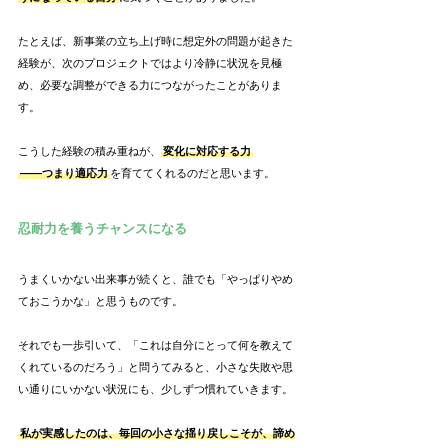
たとえば、新事業の立ち上げ時に想定外の問題が起きた
経験が、次のプロジェクトではより冷静に状況を見極
め、必要な調整ができる力につながったことがありま
す。
こうした経験の積み重ねが、
変化に対応する力
――つまり適応力
を育ててくれるのだと思います。
忍耐力を養うチャンスになる
うまくいかない出来事が続くと、誰でも「やっぱりやめ
ておこうかな」と思うものです。
それでも一歩引いて、「これは自分にとって何を教えて
くれているのだろう」と問うてみると、小さな失敗や思
い通りにいかない状況にも、少しずつ慣れていきます。
私が実感したのは、毎回の小さな揺り戻しこそが、諦め