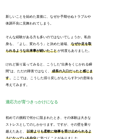
新しいことを始めた直後に、なぜか予期せぬトラブルや
体調不良に見舞われてしまう。
そんな経験がある方も多いのではないでしょうか。私自
身も、「よし、変わろう」と決めた途端、
なぜか足を取
られるような出来事が続いたこと
が何度もありました。
けれど振り返ってみると、こうした“出鼻をくじかれる瞬
間”は、ただの障害ではなく、
成長の入口だったと感じま
す
。ここでは、こうした揺り戻しがもたらす3つの意味を
考えてみます。
適応力が育つきっかけになる
初めての挑戦で何かに阻まれたとき、その体験は大きな
ストレスとしてのしかかります。ですが、その壁を乗り
越えたあと、
以前よりも柔軟に物事を受け止められるよ
うになっている自分
に気づくことがありました。