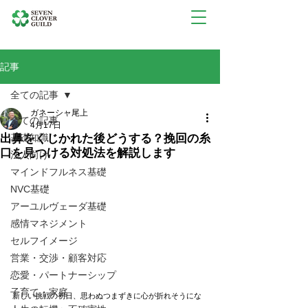
記事
全ての記事
ガネーシャ尾上
全ての記事
4月17日
出鼻をくじかれた後どうする？挽回の糸
基礎知識
口を見つける対処法を解説します
法人向け
マインドフルネス基礎
NVC基礎
アーユルヴェーダ基礎
感情マネジメント
セルフイメージ
営業・交渉・顧客対応
恋愛・パートナーシップ
子育て・家庭
新しい挑戦の初日、思わぬつまずきに心が折れそうにな