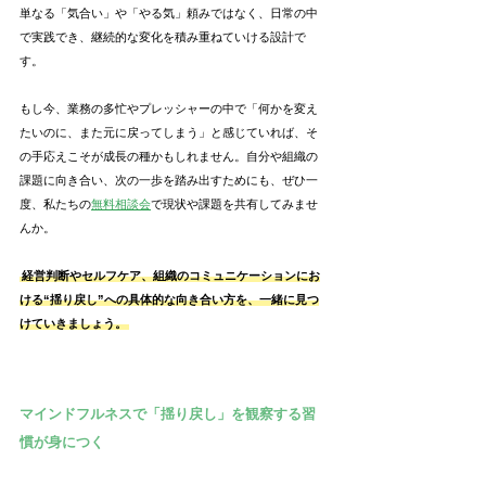
単なる「気合い」や「やる気」頼みではなく、日常の中
で実践でき、継続的な変化を積み重ねていける設計で
す。
もし今、業務の多忙やプレッシャーの中で「何かを変え
たいのに、また元に戻ってしまう」と感じていれば、そ
の手応えこそが成長の種かもしれません。自分や組織の
課題に向き合い、次の一歩を踏み出すためにも、ぜひ一
度、私たちの
無料相談会
で現状や課題を共有してみませ
んか。
経営判断やセルフケア、組織のコミュニケーションにお
ける“揺り戻し”への具体的な向き合い方を、一緒に見つ
けていきましょう。
マインドフルネスで「揺り戻し」を観察する習
慣が身につく