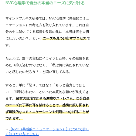
NVC心理学で自分の本当のニーズに気づける
マインドフルネス研修では、NVC心理学（共感的コミュ
ニケーション）の考え方も取り入れています。これは自
分の中に湧いてくる感情や反応の奥に「本当は何を大切
にしたいのか？」という
ニーズを見つけ出すプロセス
で
す。
たとえば、部下の言動にイライラした時、その感情を責
めたり抑え込むのではなく、「私は何に満たされていな
いと感じたのだろう？」と問い直してみる。
すると、単に「怒り」ではなく「もっと協力してほし
い」「理解されたい」といった本質的な願いが見えてき
ます。
経営の現場で起きる摩擦やストレスも、自分自身
のニーズに丁寧に耳を傾けることで、感情に振り回され
ず建設的なコミュニケーションや判断につなげることが
できます。
→
【NVC（共感的コミュニケーション）】について詳し
く知りたい方はこちら