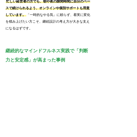
忙しい経営者の方でも、朝や夜の隙間時間に自分のペー
スで続けられるよう、オンラインや個別サポートも用意
しています。
「一時的なやる気」に頼らず、着実に変化
を積み上げたい方こそ、継続設計の考え方が大きな支え
になるはずです。
継続的なマインドフルネス実践で「判断
力と安定感」が高まった事例
マインドフルネスを習慣として続けていると、
日々の忙
しさや突発的なトラブルに振り回されにくくなった