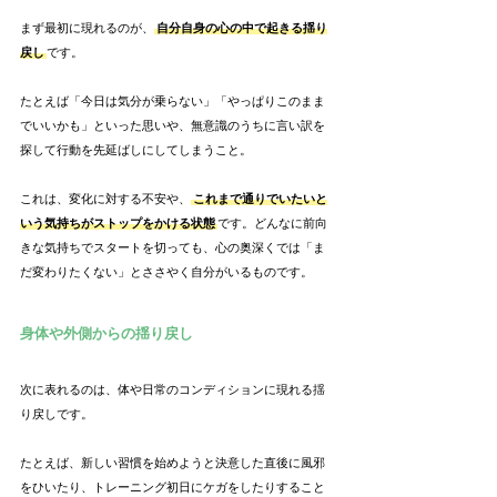
まず最初に現れるのが、
自分自身の心の中で起きる揺り
戻し
です。
たとえば「今日は気分が乗らない」「やっぱりこのまま
でいいかも」といった思いや、無意識のうちに言い訳を
探して行動を先延ばしにしてしまうこと。
これは、変化に対する不安や、
これまで通りでいたいと
いう気持ちがストップをかける状態
です。どんなに前向
きな気持ちでスタートを切っても、心の奥深くでは「ま
だ変わりたくない」とささやく自分がいるものです。
身体や外側からの揺り戻し
次に表れるのは、体や日常のコンディションに現れる揺
り戻しです。
たとえば、新しい習慣を始めようと決意した直後に風邪
をひいたり、トレーニング初日にケガをしたりすること