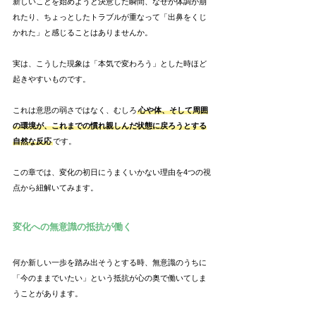
新しいことを始めようと決意した瞬間、なぜか体調が崩
れたり、ちょっとしたトラブルが重なって「出鼻をくじ
かれた」と感じることはありませんか。
実は、こうした現象は「本気で変わろう」とした時ほど
起きやすいものです。
これは意思の弱さではなく、むしろ
心や体、そして周囲
の環境が、これまでの慣れ親しんだ状態に戻ろうとする
自然な反応
です。
この章では、変化の初日にうまくいかない理由を4つの視
点から紐解いてみます。
変化への無意識の抵抗が働く
何か新しい一歩を踏み出そうとする時、無意識のうちに
「今のままでいたい」という抵抗が心の奥で働いてしま
うことがあります。