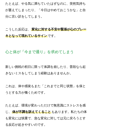
たとえば、やる気に満ちていたはずなのに、突然気持ち
が萎えてしまったり、「今日はやめておこうかな」と自
分に言い訳をしてしまう。
こうした反応は、
変化に対する不安や緊張が心のブレー
キとなって現れているサイン
です。
心と体が「今まで通り」を求めてしまう
新しい挑戦の初日に限って体調を崩したり、普段なら起
きないミスをしてしまう経験はありませんか。
これは、体や感覚もまた「これまでと同じ状態」を保と
うとする力が働くためです。
たとえば、環境が変わっただけで無意識にストレスを感
じ、
体が不調を訴えてくること
もあります。私たちの体
も変化には慎重で、急な変化に対しては元に戻ろうとす
る反応が起きやすいのです。