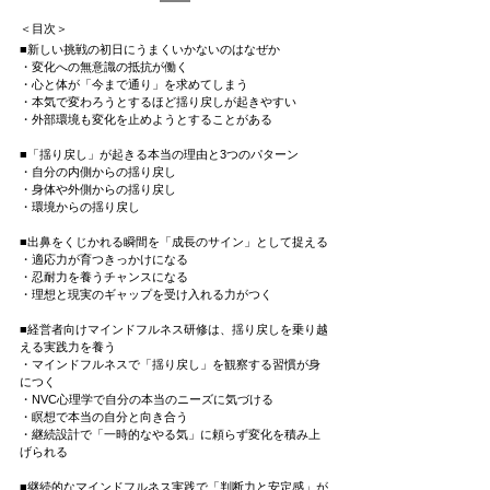
＜目次＞
■新しい挑戦の初日にうまくいかないのはなぜか
・変化への無意識の抵抗が働く
・心と体が「今まで通り」を求めてしまう
・本気で変わろうとするほど揺り戻しが起きやすい
・外部環境も変化を止めようとすることがある
■「揺り戻し」が起きる本当の理由と3つのパターン
・自分の内側からの揺り戻し
・身体や外側からの揺り戻し
・環境からの揺り戻し
■出鼻をくじかれる瞬間を「成長のサイン」として捉える
・適応力が育つきっかけになる
・忍耐力を養うチャンスになる
・理想と現実のギャップを受け入れる力がつく
■経営者向けマインドフルネス研修は、揺り戻しを乗り越
える実践力を養う
・マインドフルネスで「揺り戻し」を観察する習慣が身
につく
・NVC心理学で自分の本当のニーズに気づける
・瞑想で本当の自分と向き合う
・継続設計で「一時的なやる気」に頼らず変化を積み上
げられる
■継続的なマインドフルネス実践で「判断力と安定感」が