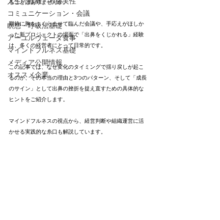
人生の転機・不確実性
ることはありませんか。
コミュニケーション・会議
期待に胸をふくらませて臨んだ会議や、手応えがほしか
瞑想・呼吸法基礎
った新プロジェクトの場面で「出鼻をくじかれる」経験
アーユルヴェーダ食事
は、多くの経営者にとって日常的です。
マインドフルネス基礎
メディア公開情報
この記事では、なぜ変化のタイミングで揺り戻しが起こ
オススメ企業
るのか、その本当の理由と3つのパターン、そして「成長
のサイン」として出鼻の挫折を捉え直すための具体的な
ヒントをご紹介します。
マインドフルネスの視点から、経営判断や組織運営に活
かせる実践的な糸口も解説しています。