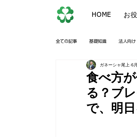
HOME
お
全ての記事
基礎知識
法人向け
ガネーシャ尾上
6
セルフイメージ
営業・交渉・
食べ方が
る？ブレ
コミュニケーション・会議
瞑
で、明日
オススメ企業