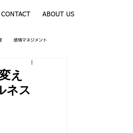
CONTACT
ABOUT US
礎
感情マネジメント
の転機・不確実性
変え
ルネス
礎
メディア公開情報