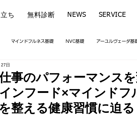
NEWS
SERVICE
役立ち
無料診断
マインドフルネス基礎
NVC基礎
アーユルヴェーダ基
月27日
顧客対応
恋愛・パートナーシップ
子育て・家庭
人生
仕事のパフォーマンスを
インフード×マインドフ
想・呼吸法基礎
アーユルヴェーダ食事
マインドフルネス基
を整える健康習慣に迫る