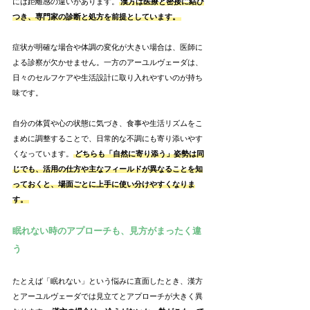
には距離感の違いがあります。
漢方は医療と密接に結び
つき、専門家の診断と処方を前提としています。
症状が明確な場合や体調の変化が大きい場合は、医師に
よる診察が欠かせません。一方のアーユルヴェーダは、
日々のセルフケアや生活設計に取り入れやすいのが持ち
味です。
自分の体質や心の状態に気づき、食事や生活リズムをこ
まめに調整することで、日常的な不調にも寄り添いやす
くなっています。
どちらも「自然に寄り添う」姿勢は同
じでも、活用の仕方や主なフィールドが異なることを知
っておくと、場面ごとに上手に使い分けやすくなりま
す。
眠れない時のアプローチも、見方がまったく違
う
たとえば「眠れない」という悩みに直面したとき、漢方
とアーユルヴェーダでは見立てとアプローチが大きく異