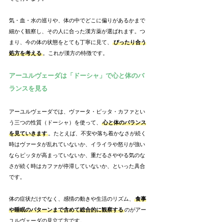
気・血・水の巡りや、体の中でどこに偏りがあるかまで
細かく観察し、その人に合った漢方薬が選ばれます。つ
まり、今の体の状態をとても丁寧に見て、
ぴったり合う
処方を考える
。これが漢方の特徴です。
アーユルヴェーダは「ドーシャ」で心と体のバ
ランスを見る
アーユルヴェーダでは、ヴァータ・ピッタ・カファとい
う三つの性質（ドーシャ）を使って、
心と体のバランス
を見ていきます
。たとえば、不安や落ち着かなさが続く
時はヴァータが乱れていないか、イライラや怒りが強い
ならピッタが高まっていないか、重だるさややる気のな
さが続く時はカファが停滞していないか、といった具合
です。
体の症状だけでなく、感情の動きや生活のリズム、
食事
や睡眠のパターンまで含めて総合的に観察する
のがアー
ユルヴェーダの見立て方です。