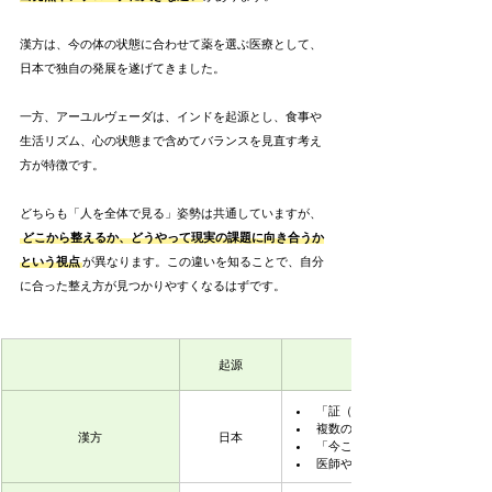
漢方は、今の体の状態に合わせて薬を選ぶ医療として、
日本で独自の発展を遂げてきました。
一方、アーユルヴェーダは、インドを起源とし、食事や
生活リズム、心の状態まで含めてバランスを見直す考え
方が特徴です。
どちらも「人を全体で見る」姿勢は共通していますが、
どこから整えるか、どうやって現実の課題に向き合うか
という視点
が異なります。この違いを知ることで、自分
に合った整え方が見つかりやすくなるはずです。
起源
「証（しょう）」というものさ
複数の要素を総合的に判断
漢方
日本
「今この瞬間に必要な処方」を
医師や薬剤師の専門的な見立て