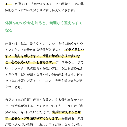
す。
この章では、「自分を知る」ことの意味や、その具
体的なコツについて分かりやすく伝えていきます。
体質や心のクセを知ると、無理なく整えやすく
なる
体質とは、単に「冷えやすい」とか「食後に眠くなりや
すい」といった身体的な特徴だけでなく、
イライラしや
すい、焦りを感じやすい、情報に敏感になりやすいな
ど、心の反応パターンも含みます。
アーユルヴェーダで
いうヴァータ（風の性質）が強い方は、予定を詰め込み
すぎたり、眠りが浅くなりやすい傾向があります。ピッ
タ（火の性質）が高まっていると、完璧主義や短気が目
立つことも。
カファ（土の性質）が重くなると、やる気が出なかった
り、停滞感が強まることもあるでしょう。こうした「自
分の傾向」を知っているだけで、
無理に変えようとせ
ず、必要なケアを選びやすくなります。
私自身も、気分
が落ち込んでいる時「これはカファが重くなっているサ