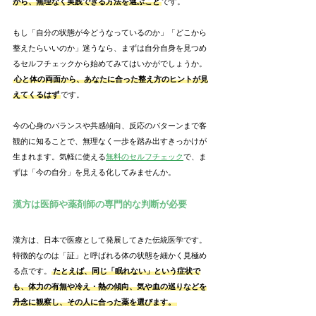
がら、無理なく実践できる方法を選ぶこと
です。
もし「自分の状態が今どうなっているのか」「どこから
整えたらいいのか」迷うなら、まずは自分自身を見つめ
るセルフチェックから始めてみてはいかがでしょうか。
心と体の両面から、あなたに合った整え方のヒントが見
えてくるはず
です。
今の心身のバランスや共感傾向、反応のパターンまで客
観的に知ることで、無理なく一歩を踏み出すきっかけが
生まれます。気軽に使える
無料のセルフチェック
で、ま
ずは「今の自分」を見える化してみませんか。
漢方は医師や薬剤師の専門的な判断が必要
漢方は、日本で医療として発展してきた伝統医学です。
特徴的なのは「証」と呼ばれる体の状態を細かく見極め
る点です。
たとえば、同じ「眠れない」という症状で
も、体力の有無や冷え・熱の傾向、気や血の巡りなどを
丹念に観察し、その人に合った薬を選びます。