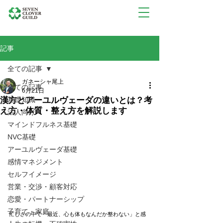
記事
全ての記事
ガネーシャ尾上
全ての記事
6月21日
漢方とアーユルヴェーダの違いとは？考
基礎知識
え方・体質・整え方を解説します
法人向け
マインドフルネス基礎
NVC基礎
アーユルヴェーダ基礎
感情マネジメント
セルフイメージ
営業・交渉・顧客対応
恋愛・パートナーシップ
子育て・家庭
忙しさの中で「最近、心も体もなんだか整わない」と感