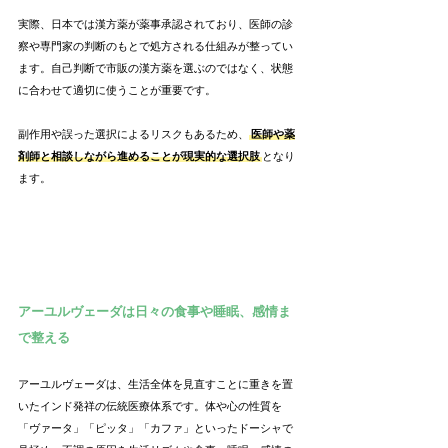
実際、日本では漢方薬が薬事承認されており、医師の診
察や専門家の判断のもとで処方される仕組みが整ってい
ます。自己判断で市販の漢方薬を選ぶのではなく、状態
に合わせて適切に使うことが重要です。
副作用や誤った選択によるリスクもあるため、
医師や薬
剤師と相談しながら進めることが現実的な選択肢
となり
ます。
アーユルヴェーダは日々の食事や睡眠、感情ま
で整える
アーユルヴェーダは、生活全体を見直すことに重きを置
いたインド発祥の伝統医療体系です。体や心の性質を
「ヴァータ」「ピッタ」「カファ」といったドーシャで