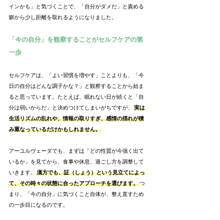
インかも」と気づくことで、「自分がダメだ」と責める
癖から少し距離を取れるようになりました。
「今の自分」を観察することがセルフケアの第
一歩
セルフケアは、「よい習慣を増やす」ことよりも、「今
日の自分はどんな調子かな？」と観察することから始ま
ると思っています。たとえば、眠れない日が続くと「自
分は弱いからだ」と決めつけてしまいがちですが、
実は
生活リズムの乱れや、情報の取りすぎ、感情の揺れが積
み重なっているだけかもしれません。
アーユルヴェーダでも、まずは「どの性質が今強く出て
いるか」を見てから、食事や休息、過ごし方を調整して
いきます。
漢方でも、証（しょう）という見立てによっ
て、その時々の状態に合ったアプローチを選びます。
つ
まり、「今の自分」に気づくこと自体が、整え直すため
の一歩目になるのです。