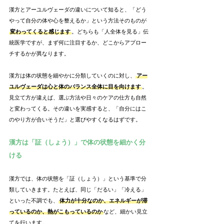
漢方とアーユルヴェーダの違いについて知ると、「どう
やって自分の体や心を整えるか」という方法そのものが
変わってくると感じます
。どちらも「人全体を見る」伝
統医学ですが、まず何に注目するか、どこからアプロー
チするかが異なります。
漢方は体の状態を細やかに分類していくのに対し、
アー
ユルヴェーダは心と体のバランス全体に目を向けます
。
見立て方が違えば、選ぶ方法や日々のケアの仕方も自然
と変わってくる。その違いを実感すると、「自分にはこ
のやり方が合いそうだ」と選びやすくなるはずです。
漢方は「証（しょう）」で体の状態を細かく分
ける
漢方では、体の状態を「証（しょう）」という基準で分
類していきます。たとえば、同じ「だるい」「冷える」
といった不調でも、
体力が十分なのか、エネルギーが滞
っているのか、熱がこもっているのか
など、細かい見立
てを行います。