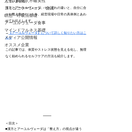
人生の転機・不確実性
じていませんか。
コミュニケーション・会議
漢方とアーユルヴェーダ、それぞれの違いと、自分に合
った整え方のヒントを、経営現場や日常の具体例とあわ
瞑想・呼吸法基礎
せてお伝えします。
アーユルヴェーダ食事
マインドフルネス基礎
→
【アーユルヴェーダ】について詳しく知りたい方はこ
メディア公開情報
ちら
オススメ企業
この記事では、体質やストレス状態を見える化し、無理
なく始められるセルフケアの方法も紹介します。
＜目次＞
■漢方とアーユルヴェーダは「整え方」の視点が違う