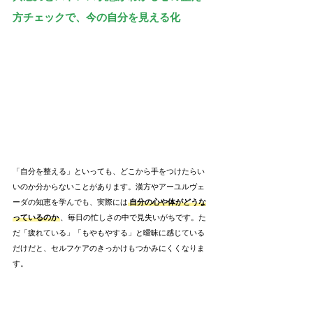
方チェックで、今の自分を見える化
「自分を整える」といっても、どこから手をつけたらい
いのか分からないことがあります。漢方やアーユルヴェ
ーダの知恵を学んでも、実際には
自分の心や体がどうな
っているのか
、毎日の忙しさの中で見失いがちです。た
だ「疲れている」「もやもやする」と曖昧に感じている
だけだと、セルフケアのきっかけもつかみにくくなりま
す。
そんな時に役立つのが、心と体のバランス、共感力、ス
トレスの度合いなどを
多角的に見える化できるチェック