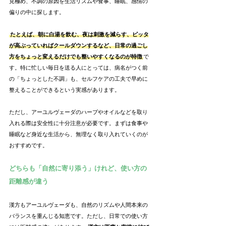
見極め、不調の原因を生活リズムや食事、睡眠、感情の
偏りの中に探します。
たとえば、朝に白湯を飲む、夜は刺激を減らす、ピッタ
が高ぶっていればクールダウンするなど、日常の過ごし
方をちょっと変えるだけでも整いやすくなるのが特徴
で
す。特に忙しい毎日を送る人にとっては、病名がつく前
の「ちょっとした不調」も、セルフケアの工夫で早めに
整えることができるという実感があります。
ただし、アーユルヴェーダのハーブやオイルなどを取り
入れる際は安全性に十分注意が必要です。まずは食事や
睡眠など身近な生活から、無理なく取り入れていくのが
おすすめです。
どちらも「自然に寄り添う」けれど、使い方の
距離感が違う
漢方もアーユルヴェーダも、自然のリズムや人間本来の
バランスを重んじる知恵です。ただし、日常での使い方