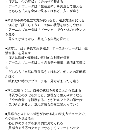
・漢方は「今の症状」に合わせて整える
・アーユルヴェーダは「生活全体」を見直して整える
・どちらも「人を全体で見る」けれど、入口が違う
■体質や不調の見立て方が変わると、選ぶ方法も変わる
・漢方は「証（しょう）」で体の状態を細かく分ける
・アーユルヴェーダは「ドーシャ」で心と体のバランス
を見る
・見立てが違うから、整え方も自然と変わる
■漢方は「証」を見て薬を選ぶ、アーユルヴェーダは「生
活全体」を見直す
・漢方は医師や薬剤師の専門的な判断が必要
・アーユルヴェーダは日々の食事や睡眠、感情まで整え
る
・どちらも「自然に寄り添う」けれど、使い方の距離感
が違う
・眠れない時のアプローチも、見方がまったく違う
■本当に整うには、自分の状態を知ることから始まる
・体質や心のクセを知ると、無理なく整えやすくなる
・「今の自分」を観察することがセルフケアの第一歩
・気づきがあると、選ぶ方法も自然に変わっていく
■共感力とストレス状態がわかる心の整え方チェックで、
今の自分を見える化
・心と体のタイプを多角的に見てくれる
・共感力や反応のクセまでやさしくフィードバック