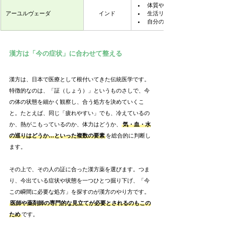
体質や心の傾向を「ドーシャ」
アーユルヴェーダ
インド
生活リズムや食事、睡眠、感情
自分の性質やリズムに合わせて
漢方は「今の症状」に合わせて整える
漢方は、日本で医療として根付いてきた伝統医学です。
特徴的なのは、「証（しょう）」というものさしで、今
の体の状態を細かく観察し、合う処方を決めていくこ
と。たとえば、同じ「疲れやすい」でも、冷えているの
か、熱がこもっているのか、体力はどうか、
気・血・水
の巡りはどうか…といった複数の要素
を総合的に判断し
ます。
その上で、その人の証に合った漢方薬を選びます。つま
り、今出ている症状や状態を一つひとつ掘り下げ、「今
この瞬間に必要な処方」を探すのが漢方のやり方です。
医師や薬剤師の専門的な見立てが必要とされるのもこの
ため
です。