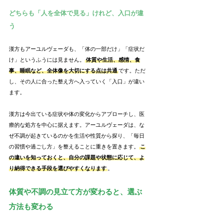
どちらも「人を全体で見る」けれど、入口が違
う
漢方もアーユルヴェーダも、「体の一部だけ」「症状だ
け」というふうには見ません。
体質や生活、感情、食
事、睡眠など、全体像を大切にする点は共通
です。ただ
し、その人に合った整え方へ入っていく「入口」が違い
ます。
漢方は今出ている症状や体の変化からアプローチし、医
療的な処方を中心に据えます。アーユルヴェーダは、な
ぜ不調が起きているのかを生活や性質から探り、「毎日
の習慣や過ごし方」を整えることに重きを置きます。
こ
の違いを知っておくと、自分の課題や状態に応じて、よ
り納得できる手段を選びやすくなります
。
体質や不調の見立て方が変わると、選ぶ
方法も変わる