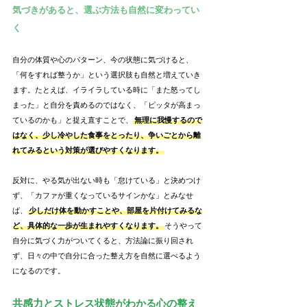
気づきがあると、選ぶ方法も自然に変わってい
く
自分の体質や心のパターン、今の状態に気づけると、
「何をすれば整うか」という選択肢も自然と増えていき
ます。たとえば、イライラしている時に「また怒ってし
まった」と自分を責めるのではなく、「ピッタが高まっ
ているのかも」と捉え直すことで、
無理に我慢するので
はなく、少し冷やした食事をとったり、争いごとから離
れてみるという対策が選びやすくなります。
反対に、やる気が出ない時も「怠けている」と決めつけ
ず、「カファが重くなっているサインかな」とみなせ
ば、
少しだけ体を動かすことや、部屋を片付けてみるな
ど、具体的な一歩が生まれやすくなります。
そうやって
自分に気づく力がついてくると、方法論に振り回され
ず、日々の中で自分に合った整え方を自然に選べるよう
になるのです。
共感力とストレス状態がわかる心の整え