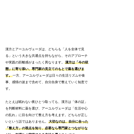
漢方とアーユルヴェーダは、どちらも「人を全体で見
る」という大きな共通点を持ちながら、そのアプローチ
や実践の距離感がまったく異なります。
漢方は「今の状
態」に寄り添い、専門家の見立てのもとで薬を選びま
す。
一方、アーユルヴェーダは日々の生活リズムや食
事、感情の波まで含めて、自分自身で整えていく知恵で
す。
たとえば眠れない夜ひとつ取っても、漢方は「体の証」
を判断材料に薬を選び、アーユルヴェーダは「生活や心
の乱れ」に目を向けて整え方を考えます。どちらが正し
いという話ではありません。
大切なのは、自分に合った
「整え方」の視点を知り、必要なら専門家とつながりな