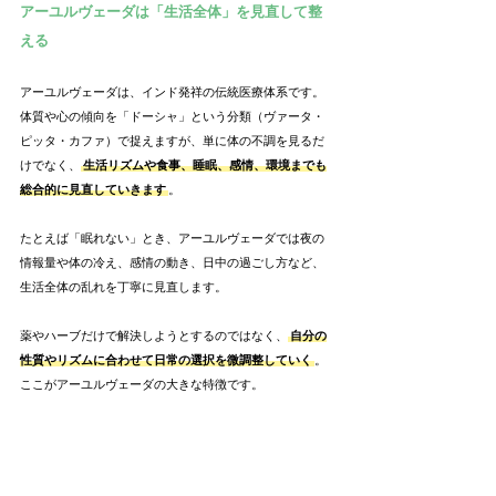
アーユルヴェーダは「生活全体」を見直して整
える
アーユルヴェーダは、インド発祥の伝統医療体系です。
体質や心の傾向を「ドーシャ」という分類（ヴァータ・
ピッタ・カファ）で捉えますが、単に体の不調を見るだ
けでなく、
生活リズムや食事、睡眠、感情、環境までも
総合的に見直していきます
。
たとえば「眠れない」とき、アーユルヴェーダでは夜の
情報量や体の冷え、感情の動き、日中の過ごし方など、
生活全体の乱れを丁寧に見直します。
薬やハーブだけで解決しようとするのではなく、
自分の
性質やリズムに合わせて日常の選択を微調整していく
。
ここがアーユルヴェーダの大きな特徴です。