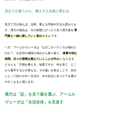
見立てが違うから、整え方も自然と変わる
見立て方が違えば、当然、整える手順や方法も変わりま
す。漢方の場合は、今の状態にぴったり合う漢方薬を
専
門家と一緒に探していく形がメイン
です。
一方、アーユルヴェーダは「なぜこのバランスが崩れた
のか？」を生活や感情の流れから振り返り、
食事や休む
時間、日々の習慣を整えていくことが中心
になります。
どちらも「不調を整える」知恵ですが、何を見て、どこ
から着手するかが異なる。その違いを知ることで、自分
にとって続けやすい方法や、今の自分に合うケアを選び
やすくなると感じます。
漢方は「証」を見て薬を選ぶ、アーユル
ヴェーダは「生活全体」を見直す