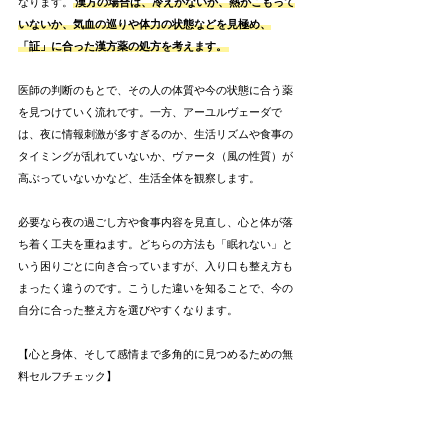
なります。
漢方の場合は、冷えがないか、熱がこもって
いないか、気血の巡りや体力の状態などを見極め、
「証」に合った漢方薬の処方を考えます。
医師の判断のもとで、その人の体質や今の状態に合う薬
を見つけていく流れです。一方、アーユルヴェーダで
は、夜に情報刺激が多すぎるのか、生活リズムや食事の
タイミングが乱れていないか、ヴァータ（風の性質）が
高ぶっていないかなど、生活全体を観察します。
必要なら夜の過ごし方や食事内容を見直し、心と体が落
ち着く工夫を重ねます。どちらの方法も「眠れない」と
いう困りごとに向き合っていますが、入り口も整え方も
まったく違うのです。こうした違いを知ることで、今の
自分に合った整え方を選びやすくなります。
【心と身体、そして感情まで多角的に見つめるための無
料セルフチェック】