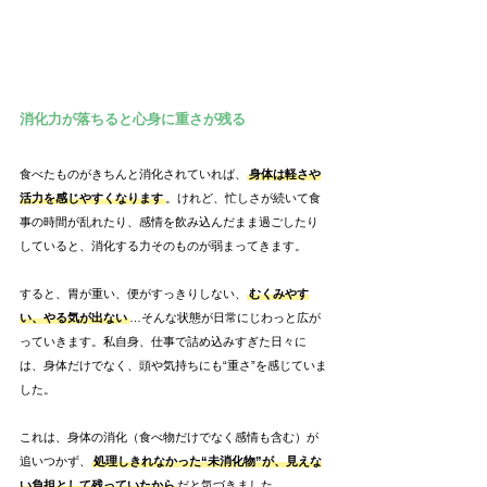
消化力が落ちると心身に重さが残る
食べたものがきちんと消化されていれば、
身体は軽さや
活力を感じやすくなります
。けれど、忙しさが続いて食
事の時間が乱れたり、感情を飲み込んだまま過ごしたり
していると、消化する力そのものが弱まってきます。
すると、胃が重い、便がすっきりしない、
むくみやす
い、やる気が出ない
…そんな状態が日常にじわっと広が
っていきます。私自身、仕事で詰め込みすぎた日々に
は、身体だけでなく、頭や気持ちにも“重さ”を感じていま
した。
これは、身体の消化（食べ物だけでなく感情も含む）が
追いつかず、
処理しきれなかった“未消化物”が、見えな
い負担として残っていたから
だと気づきました。