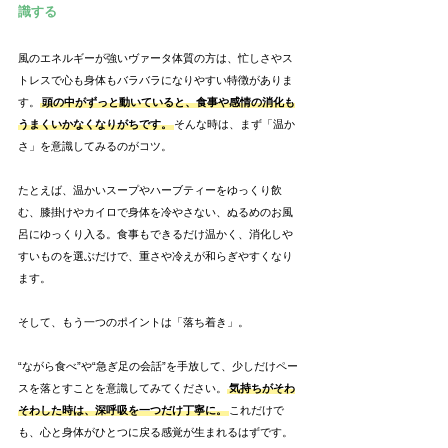
識する
風のエネルギーが強いヴァータ体質の方は、忙しさやス
トレスで心も身体もバラバラになりやすい特徴がありま
す。
頭の中がずっと動いていると、食事や感情の消化も
うまくいかなくなりがちです。
そんな時は、まず「温か
さ」を意識してみるのがコツ。
たとえば、温かいスープやハーブティーをゆっくり飲
む、膝掛けやカイロで身体を冷やさない、ぬるめのお風
呂にゆっくり入る。食事もできるだけ温かく、消化しや
すいものを選ぶだけで、重さや冷えが和らぎやすくなり
ます。
そして、もう一つのポイントは「落ち着き」。
“ながら食べ”や“急ぎ足の会話”を手放して、少しだけペー
スを落とすことを意識してみてください。
気持ちがそわ
そわした時は、深呼吸を一つだけ丁寧に。
これだけで
も、心と身体がひとつに戻る感覚が生まれるはずです。