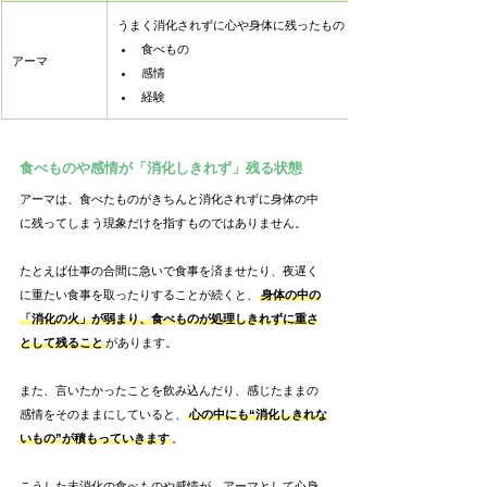
うまく消化されずに心や身体に残ったもの
食べもの
アーマ
感情
経験
食べものや感情が「消化しきれず」残る状態
アーマは、食べたものがきちんと消化されずに身体の中
に残ってしまう現象だけを指すものではありません。
たとえば仕事の合間に急いで食事を済ませたり、夜遅く
に重たい食事を取ったりすることが続くと、
身体の中の
「消化の火」が弱まり、食べものが処理しきれずに重さ
として残ること
があります。
また、言いたかったことを飲み込んだり、感じたままの
感情をそのままにしていると、
心の中にも“消化しきれな
いもの”が積もっていきます
。
こうした未消化の食べものや感情が、アーマとして心身