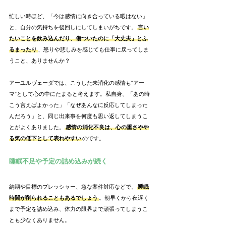
忙しい時ほど、「今は感情に向き合っている暇はない」
と、自分の気持ちを後回しにしてしまいがちです。
言い
たいことを飲み込んだり、傷ついたのに「大丈夫」とふ
るまったり
、怒りや悲しみを感じても仕事に戻ってしま
うこと、ありませんか？
アーユルヴェーダでは、こうした未消化の感情も“アー
マ”として心の中にたまると考えます。私自身、「あの時
こう言えばよかった」「なぜあんなに反応してしまった
んだろう」と、同じ出来事を何度も思い返してしまうこ
とがよくありました。
感情の消化不良は、心の重さやや
る気の低下として表れやすい
のです。
睡眠不足や予定の詰め込みが続く
納期や目標のプレッシャー、急な案件対応などで、
睡眠
時間が削られることもあるでしょう
。朝早くから夜遅く
まで予定を詰め込み、体力の限界まで頑張ってしまうこ
とも少なくありません。