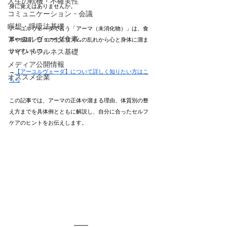
人生の転機・不確実性
身に覚えはありませんか。
コミュニケーション・会議
瞑想・呼吸法基礎
アーユルヴェーダで言う「アーマ（未消化物）」は、食
アーユルヴェーダ食事
事や感情、日々の生活リズムの乱れから心と身体に溜ま
マインドフルネス基礎
りやすいもの。
メディア公開情報
→
【アーユルヴェーダ】について詳しく知りたい方はこ
オススメ企業
ちら
この記事では、アーマの正体や溜まる理由、体質別の整
え方までを具体例とともに解説し、自分に合ったセルフ
ケアのヒントをお伝えします。