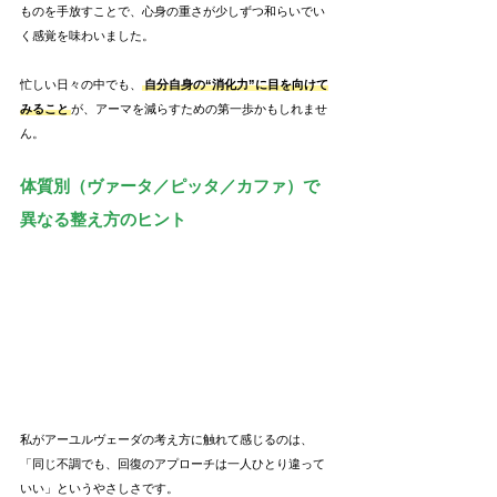
ものを手放すことで、心身の重さが少しずつ和らいでい
く感覚を味わいました。
忙しい日々の中でも、
自分自身の“消化力”に目を向けて
みること
が、アーマを減らすための第一歩かもしれませ
ん。
体質別（ヴァータ／ピッタ／カファ）で
異なる整え方のヒント
私がアーユルヴェーダの考え方に触れて感じるのは、
「同じ不調でも、回復のアプローチは一人ひとり違って
いい」というやさしさです。