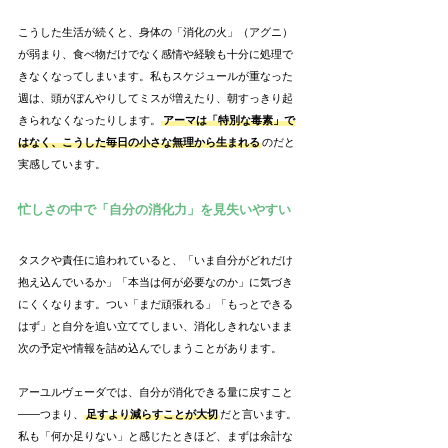
こうした生活が続くと、身体の「消化の火」（アグニ）
が弱まり、食べ物だけでなく感情や経験も十分に処理で
きなくなってしまいます。私もスケジュールが重なった
週は、頭がぼんやりしてミスが増えたり、朝すっきり起
きられなくなったりします。
アーマは「特別な毒素」で
はなく、こうした毎日の小さな無理から生まれる
のだと
実感しています。
忙しさの中で「自分の消化力」を見失いやすい
タスクや責任に追われていると、「いま自分がどれだけ
抱え込んでいるか」「本当は何が必要なのか」に気づき
にくくなります。つい「まだ頑張れる」「もっとできる
はず」と自分を追い立ててしまい、消化しきれないまま
次の予定や情報を詰め込んでしまうことがあります。
アーユルヴェーダでは、自分が消化できる量に戻すこと
――つまり、
足すより減らすことが大切
だと言います。
私も「何か足りない」と感じたときほど、まずは余計な