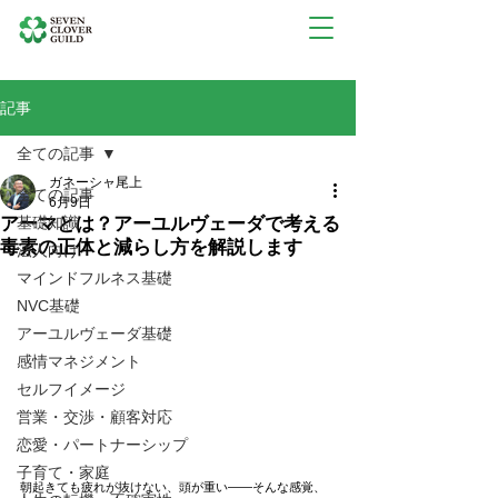
記事
全ての記事
ガネーシャ尾上
全ての記事
6月9日
アーマとは？アーユルヴェーダで考える
基礎知識
毒素の正体と減らし方を解説します
法人向け
マインドフルネス基礎
NVC基礎
アーユルヴェーダ基礎
感情マネジメント
セルフイメージ
営業・交渉・顧客対応
恋愛・パートナーシップ
子育て・家庭
朝起きても疲れが抜けない、頭が重い――そんな感覚、