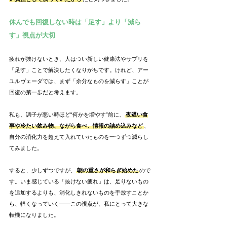
休んでも回復しない時は「足す」より「減ら
す」視点が大切
疲れが抜けないとき、人はつい新しい健康法やサプリを
「足す」ことで解決したくなりがちです。けれど、アー
ユルヴェーダでは、まず「余分なものを減らす」ことが
回復の第一歩だと考えます。
私も、調子が悪い時ほど“何かを増やす”前に、
夜遅い食
事や冷たい飲み物、ながら食べ、情報の詰め込みなど
、
自分の消化力を超えて入れていたものを一つずつ減らし
てみました。
すると、少しずつですが、
朝の重さが和らぎ始めた
ので
す。いま感じている「抜けない疲れ」は、足りないもの
を追加するよりも、消化しきれないものを手放すことか
ら、軽くなっていく——この視点が、私にとって大きな
転機になりました。