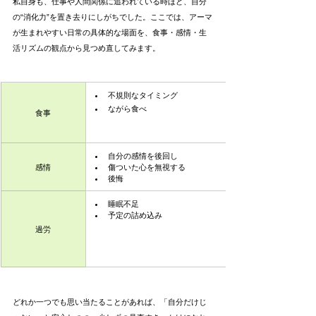
私自身も、仕事や人間関係に追われている時ほど、自分
の“消化力”を置き去りにしがちでした。ここでは、アーマ
が生まれやすい日常の具体的な場面を、食事・感情・生
活リズムの観点から見つめ直してみます。
不規則なタイミング
ながら食べ
食事
自分の感情を後回し
感情
傷ついた心を無視する
後悔
睡眠不足
予定の詰め込み
過労
どれか一つでも思い当たることがあれば、「自分だけじ