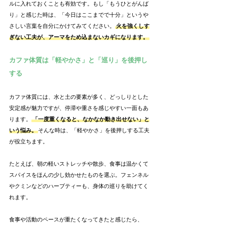
ルに入れておくことも有効です。もし「もうひとがんば
り」と感じた時は、「今日はここまでで十分」というや
さしい言葉を自分にかけてみてください。
火を強くしす
ぎない工夫が、アーマをため込まないカギになります。
カファ体質は「軽やかさ」と「巡り」を後押し
する
カファ体質には、水と土の要素が多く、どっしりとした
安定感が魅力ですが、停滞や重さを感じやすい一面もあ
ります。
「一度重くなると、なかなか動き出せない」と
いう悩み。
そんな時は、「軽やかさ」を後押しする工夫
が役立ちます。
たとえば、朝の軽いストレッチや散歩、食事は温かくて
スパイスをほんの少し効かせたものを選ぶ。フェンネル
やクミンなどのハーブティーも、身体の巡りを助けてく
れます。
食事や活動のペースが重たくなってきたと感じたら、