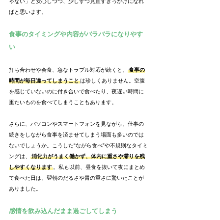
ゃない」と安心しつつ、少しずつ見直すきっかけになれ
ばと思います。
食事のタイミングや内容がバラバラになりやす
い
打ち合わせや会食、急なトラブル対応が続くと、
食事の
時間が毎日違ってしまうこと
は珍しくありません。空腹
を感じていないのに付き合いで食べたり、夜遅い時間に
重たいものを食べてしまうこともあります。
さらに、パソコンやスマートフォンを見ながら、仕事の
続きをしながら食事を済ませてしまう場面も多いのでは
ないでしょうか。こうした“ながら食べ”や不規則なタイミ
ングは、
消化力がうまく働かず、体内に重さや滞りを残
しやすくなります
。私も以前、昼食を抜いて夜にまとめ
て食べた日は、翌朝のだるさや胃の重さに驚いたことが
ありました。
感情を飲み込んだまま過ごしてしまう