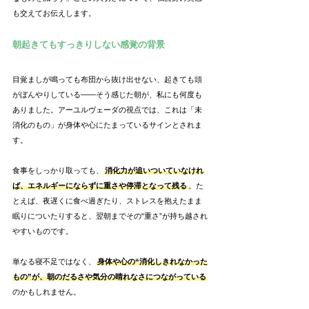
も交えてお伝えします。
朝起きてもすっきりしない感覚の背景
目覚ましが鳴っても布団から抜け出せない、起きても頭
がぼんやりしている——そう感じた朝が、私にも何度も
ありました。アーユルヴェーダの視点では、これは「未
消化のもの」が身体や心にたまっているサインとされま
す。
食事をしっかり取っても、
消化力が追いついていなけれ
ば、エネルギーにならずに重さや停滞となって残る
。た
とえば、夜遅くに食べ過ぎたり、ストレスを抱えたまま
眠りについたりすると、翌朝までその“重さ”が持ち越され
やすいものです。
単なる寝不足ではなく、
身体や心の“消化しきれなかった
もの”が、朝のだるさや気分の晴れなさにつながっている
のかもしれません。