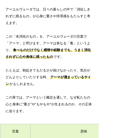
アーユルヴェーダでは、日々の暮らしの中で「消化しき
れずに残るもの」が心身に重さや停滞感をもたらすと考
えます。
この「未消化のもの」を、アーユルヴェーダの言葉で
「アーマ」と呼びます。アーマは単なる「毒」というよ
り、
食べものだけでなく感情や経験までも、うまく消化
されずに心や身体に残ったもの
です。
たとえば、朝起きてもだるさが抜けなかったり、気分が
どんよりしていたりする時、
アーマが溜まっているサイ
ン
かもしれません。
この章では、アーマという概念を通して、なぜ私たちの
心と身体に“重さ”や“もやもや”が生まれるのか、その正体
に迫ります。
言葉
意味