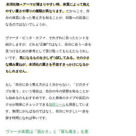
未消化物＝アーマが溜まりやすい時、体質によって抱え
やすい重さや滞りの種類が異なります。
だからこそ、自
分の体質に合った整え方を知ることが、回復への近道に
なるのではないでしょうか。
ヴァータ・ピッタ・カファ、それぞれに合ったヒントを
紹介しますが、どれも“正解”ではなく、自分に合う一歩を
見つけるための参考として受け取ってもらえたらうれし
いです。
気になるものを少しずつ試してみる。その小さ
な積み重ねが、未消化の重さを手放すきっかけになるか
もしれません。
もし「自分に合う整え方がよく分からない」「どのタイ
プか迷う」という場合は、自分の今の状態を知ることか
ら始めるのもおすすめです。心と身体のタイプや反応の
クセが簡単にチェックできる
無料ツール
も用意していま
す。無理にがんばるのではなく、自分にやさしい一歩を
探す時間になれば幸いです。
ヴァータ体質は「温かさ」と「落ち着き」を意