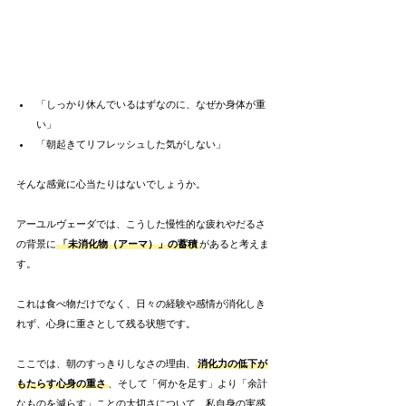
「しっかり休んでいるはずなのに、なぜか身体が重
い」
「朝起きてリフレッシュした気がしない」
そんな感覚に心当たりはないでしょうか。
アーユルヴェーダでは、こうした慢性的な疲れやだるさ
の背景に
「未消化物（アーマ）」の蓄積
があると考えま
す。
これは食べ物だけでなく、日々の経験や感情が消化しき
れず、心身に重さとして残る状態です。
ここでは、朝のすっきりしなさの理由、
消化力の低下が
もたらす心身の重さ
、そして「何かを足す」より「余計
なものを減らす」ことの大切さについて、私自身の実感