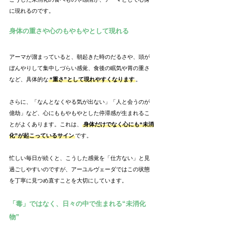
に現れるのです。
身体の重さや心のもやもやとして現れる
アーマが溜まっていると、朝起きた時のだるさや、頭が
ぼんやりして集中しづらい感覚、食後の眠気や胃の重さ
など、具体的な
“重さ”として現れやすくなります
。
さらに、「なんとなくやる気が出ない」「人と会うのが
億劫」など、心にももやもやとした停滞感が生まれるこ
とがよくあります。これは、
身体だけでなく心にも“未消
化”が起こっているサイン
です。
忙しい毎日が続くと、こうした感覚を「仕方ない」と見
過ごしやすいのですが、アーユルヴェーダではこの状態
を丁寧に見つめ直すことを大切にしています。
「毒」ではなく、日々の中で生まれる“未消化
物”