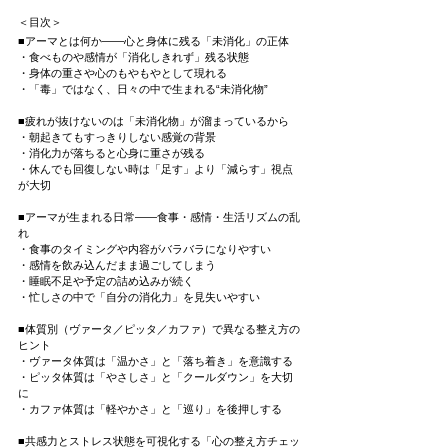
＜目次＞
■アーマとは何か――心と身体に残る「未消化」の正体
・食べものや感情が「消化しきれず」残る状態
・身体の重さや心のもやもやとして現れる
・「毒」ではなく、日々の中で生まれる“未消化物”
■疲れが抜けないのは「未消化物」が溜まっているから
・朝起きてもすっきりしない感覚の背景
・消化力が落ちると心身に重さが残る
・休んでも回復しない時は「足す」より「減らす」視点
が大切
■アーマが生まれる日常――食事・感情・生活リズムの乱
れ
・食事のタイミングや内容がバラバラになりやすい
・感情を飲み込んだまま過ごしてしまう
・睡眠不足や予定の詰め込みが続く
・忙しさの中で「自分の消化力」を見失いやすい
■体質別（ヴァータ／ピッタ／カファ）で異なる整え方の
ヒント
・ヴァータ体質は「温かさ」と「落ち着き」を意識する
・ピッタ体質は「やさしさ」と「クールダウン」を大切
に
・カファ体質は「軽やかさ」と「巡り」を後押しする
■共感力とストレス状態を可視化する「心の整え方チェッ