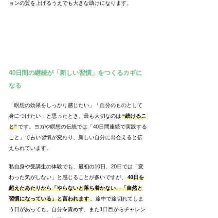
ョンの質を上げるうえでも大きな助けになります。
40日間の継続が「新しい習慣」をつくるカギに
なる
「瞑想の効果をしっかり感じたい」「自分のものとして
身につけたい」と思ったとき、最も大切なのは
“続けるこ
と”
です。ヨガや瞑想の伝統では「40日間連続で実践する
こと」で古い習慣が変わり、新しい自分に出会えると伝
えられています。
私自身や受講生の体験でも、最初の10日、20日では「変
わった気がしない」と感じることが多いですが、
40日を
超えたあたりから「やらないと落ち着かない」「自然と
習慣になっている」と言われます
。途中で途切れてしま
う日があっても、自分を責めず、また1日目からチャレン