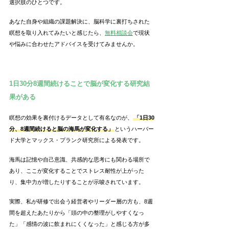
選択肢のひとつです。
あなた自身や組織の課題解決に、脳科学に裏打ちされた
瞑想を取り入れてみたいと感じたら、
無料相談会
で現状
や悩みに合わせたアドバイスを受けてみませんか。
1日30分8週間続けることで脳が変化する研究結
果がある
瞑想の効果を裏付けるデータとして有名なのが、
「1日30
分、8週間続けると脳の海馬が変化する」
というハーバー
ド大学とマックス・プランク研究所による発表です。
海馬は記憶や自己意識、共感的な思考にも関わる場所で
あり、ここが変化することでストレス耐性が上がった
り、集中力が増したりすることが示唆されています。
実際、私が研修で出会う経営者やリーダー層の方も、8週
間を超えたあたりから「頭の中の整理がしやすくなっ
た」「感情の波に飲まれにくくなった」と感じる方が多