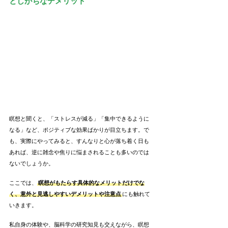
としがちなデメリット
瞑想と聞くと、「ストレスが減る」「集中できるように
なる」など、ポジティブな効果ばかりが目立ちます。で
も、実際にやってみると、すんなりと心が落ち着く日も
あれば、逆に雑念や焦りに悩まされることも多いのでは
ないでしょうか。
ここでは、
瞑想がもたらす具体的なメリットだけでな
く、意外と見逃しやすいデメリットや注意点
にも触れて
いきます。
私自身の体験や、脳科学の研究知見も交えながら、瞑想