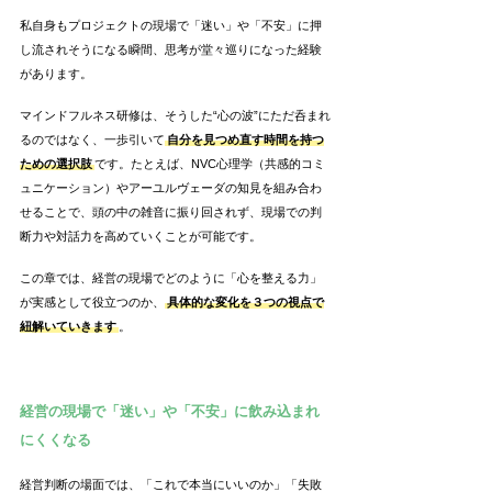
私自身もプロジェクトの現場で「迷い」や「不安」に押
し流されそうになる瞬間、思考が堂々巡りになった経験
があります。
マインドフルネス研修は、そうした“心の波”にただ呑まれ
るのではなく、一歩引いて
自分を見つめ直す時間を持つ
ための選択肢
です。たとえば、NVC心理学（共感的コミ
ュニケーション）やアーユルヴェーダの知見を組み合わ
せることで、頭の中の雑音に振り回されず、現場での判
断力や対話力を高めていくことが可能です。
この章では、経営の現場でどのように「心を整える力」
が実感として役立つのか、
具体的な変化を３つの視点で
紐解いていきます
。
経営の現場で「迷い」や「不安」に飲み込まれ
にくくなる
経営判断の場面では、「これで本当にいいのか」「失敗