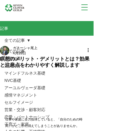
記事
全ての記事
ガネーシャ尾上
全ての記事
4月28日
瞑想のメリット・デメリットとは？効果
基礎知識
と注意点をわかりやすく解説します
法人向け
マインドフルネス基礎
NVC基礎
アーユルヴェーダ基礎
感情マネジメント
セルフイメージ
営業・交渉・顧客対応
恋愛・パートナーシップ
仕事や家庭に全力投球していると、「自分のための時
子育て・家庭
間」がどこかに消えてしまうことがありませんか。