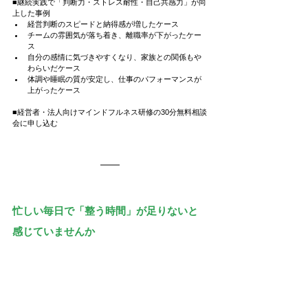
■継続実践で「判断力・ストレス耐性・自己共感力」が向
上した事例
経営判断のスピードと納得感が増したケース
チームの雰囲気が落ち着き、離職率が下がったケー
ス
自分の感情に気づきやすくなり、家族との関係もや
わらいだケース
体調や睡眠の質が安定し、仕事のパフォーマンスが
上がったケース
■経営者・法人向けマインドフルネス研修の30分無料相談
会に申し込む
忙しい毎日で「整う時間」が足りないと
感じていませんか