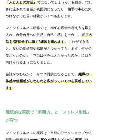
「人と人との対話」
ではないでしょうか。私自身、忙し
さに流されて会話が表面的になったり、相手の本心に気
づけなかった苦い経験がいくつもあります。
マインドフルネス研修では、NVC心理学の考え方を取り
入れ、自分自身への共感（自己共感）を土台に、
相手の
話を“評価せずに聴く”練習を重ねます
。これができる
と、互いの価値観や感情がぶつかっても、まず「何が必
要だったのか」「本当は何を伝えたかったのか」に目を
向けられるようになりました。
会話がやわらかく、かつ本質的になることで、
組織の一
体感や信頼感がじわじわと広がっていくのを実感してい
ます
。
継続的な実践で「判断力」と「ストレス耐性」
が育つ
マインドフルネスの実践は、単発のワークショップや短
時間の瞑想では
十分に変化を感じにくいのも事実
です。