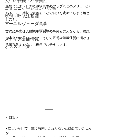
人生の転機・不確実性
瞑想にはストレス軽減や集中力アップなどのメリットが
コミュニケーション・会議
ある一方、期待しすぎることで自分を責めてしまう落と
瞑想・呼吸法基礎
し穴も。
アーユルヴェーダ食事
マインドフルネス基礎
この記事では、脳科学や実際の事例も交えながら、瞑想
の本当の効果とリスク、そして経営や組織運営に活かせ
メディア公開情報
る実践法をやさしい視点でお伝えします。
オススメ企業
＜目次＞
■忙しい毎日で「整う時間」が足りないと感じていません
か