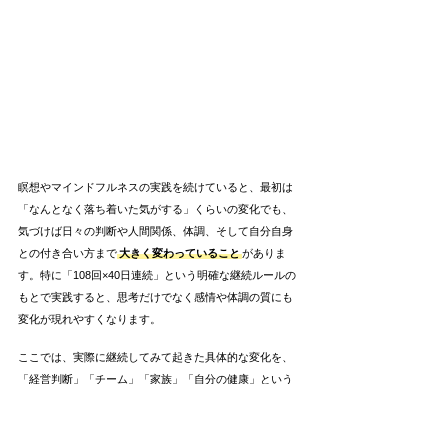
瞑想やマインドフルネスの実践を続けていると、最初は
「なんとなく落ち着いた気がする」くらいの変化でも、
気づけば日々の判断や人間関係、体調、そして自分自身
との付き合い方まで
大きく変わっていること
がありま
す。特に「108回×40日連続」という明確な継続ルールの
もとで実践すると、思考だけでなく感情や体調の質にも
変化が現れやすくなります。
ここでは、実際に継続してみて起きた具体的な変化を、
「経営判断」「チーム」「家族」「自分の健康」という
視点で紹介します。どれも、
頑張りすぎず、でも投げ出
さずに“続ける”ことから生まれた体験
です。