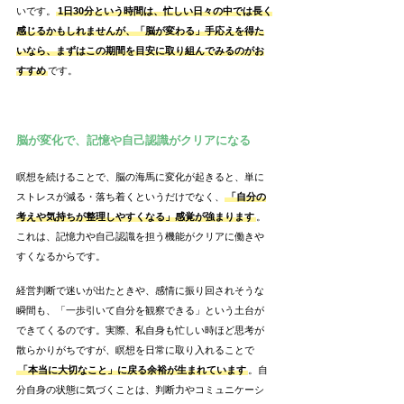
いです。
1日30分という時間は、忙しい日々の中では長く
感じるかもしれませんが、「脳が変わる」手応えを得た
いなら、まずはこの期間を目安に取り組んでみるのがお
すすめ
です。
脳が変化で、記憶や自己認識がクリアになる
瞑想を続けることで、脳の海馬に変化が起きると、単に
ストレスが減る・落ち着くというだけでなく、
「自分の
考えや気持ちが整理しやすくなる」感覚が強まります
。
これは、記憶力や自己認識を担う機能がクリアに働きや
すくなるからです。
経営判断で迷いが出たときや、感情に振り回されそうな
瞬間も、「一歩引いて自分を観察できる」という土台が
できてくるのです。実際、私自身も忙しい時ほど思考が
散らかりがちですが、瞑想を日常に取り入れることで
「本当に大切なこと」に戻る余裕が生まれています
。自
分自身の状態に気づくことは、判断力やコミュニケーシ