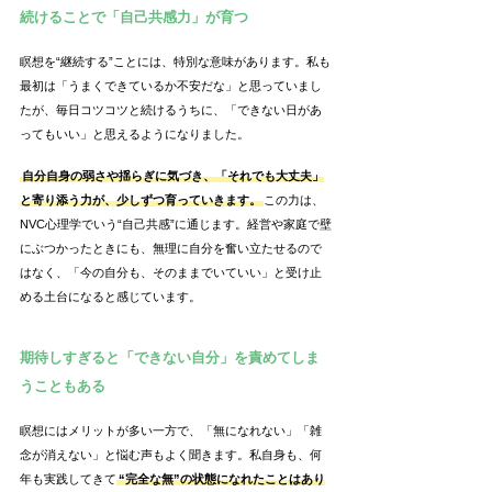
続けることで「自己共感力」が育つ
瞑想を“継続する”ことには、特別な意味があります。私も
最初は「うまくできているか不安だな」と思っていまし
たが、毎日コツコツと続けるうちに、「できない日があ
ってもいい」と思えるようになりました。
自分自身の弱さや揺らぎに気づき、「それでも大丈夫」
と寄り添う力が、少しずつ育っていきます。
この力は、
NVC心理学でいう“自己共感”に通じます。経営や家庭で壁
にぶつかったときにも、無理に自分を奮い立たせるので
はなく、「今の自分も、そのままでいていい」と受け止
める土台になると感じています。
期待しすぎると「できない自分」を責めてしま
うこともある
瞑想にはメリットが多い一方で、「無になれない」「雑
念が消えない」と悩む声もよく聞きます。私自身も、何
年も実践してきて
“完全な無”の状態になれたことはあり