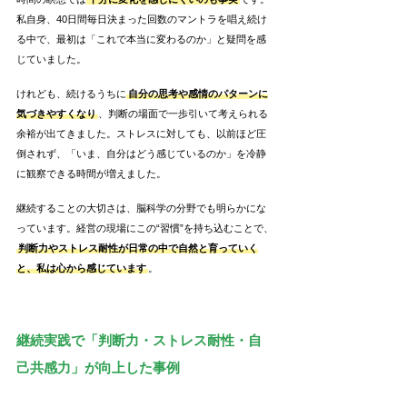
私自身、40日間毎日決まった回数のマントラを唱え続け
る中で、最初は「これで本当に変わるのか」と疑問を感
じていました。
けれども、続けるうちに
自分の思考や感情のパターンに
気づきやすくなり
、判断の場面で一歩引いて考えられる
余裕が出てきました。ストレスに対しても、以前ほど圧
倒されず、「いま、自分はどう感じているのか」を冷静
に観察できる時間が増えました。
継続することの大切さは、脳科学の分野でも明らかにな
っています。経営の現場にこの“習慣”を持ち込むことで、
判断力やストレス耐性が日常の中で自然と育っていく
と、私は心から感じています
。
継続実践で「判断力・ストレス耐性・自
己共感力」が向上した事例