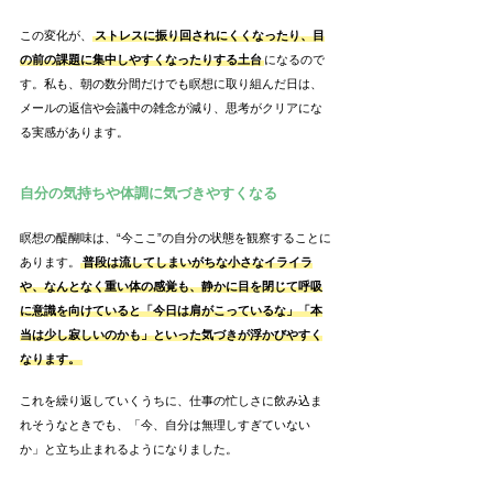
この変化が、
ストレスに振り回されにくくなったり、目
の前の課題に集中しやすくなったりする土台
になるので
す。私も、朝の数分間だけでも瞑想に取り組んだ日は、
メールの返信や会議中の雑念が減り、思考がクリアにな
る実感があります。
自分の気持ちや体調に気づきやすくなる
瞑想の醍醐味は、“今ここ”の自分の状態を観察することに
あります。
普段は流してしまいがちな小さなイライラ
や、なんとなく重い体の感覚も、静かに目を閉じて呼吸
に意識を向けていると「今日は肩がこっているな」「本
当は少し寂しいのかも」といった気づきが浮かびやすく
なります。
これを繰り返していくうちに、仕事の忙しさに飲み込ま
れそうなときでも、「今、自分は無理しすぎていない
か」と立ち止まれるようになりました。