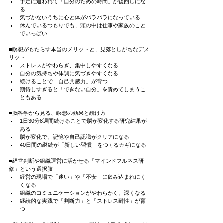
予定に追われて「自分のための時間」が後回しにな
る
気づかないうちに心と体がバラバラになっている
休んでいるつもりでも、頭の中は仕事や家族のこと
でいっぱい
■瞑想がもたらす本当のメリットと、見落としがちなデメ
リット
ストレスがやわらぎ、集中しやすくなる
自分の気持ちや体調に気づきやすくなる
続けることで「自己共感力」が育つ
期待しすぎると「できない自分」を責めてしまうこ
ともある
■脳科学から見る、瞑想の効果と続け方
1日30分8週間続けることで脳が変化する研究結果が
ある
脳が変化で、記憶や自己認識がクリアになる
40日間の継続が「新しい習慣」をつくるカギになる
■経営判断や組織運営に活かせる「マインドフルネス研
修」という選択肢
経営の現場で「迷い」や「不安」に飲み込まれにく
くなる
組織のコミュニケーションがやわらかく、深くなる
継続的な実践で「判断力」と「ストレス耐性」が育
つ