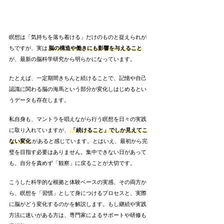
瞑想は「気持ちを落ち着ける」だけのものと捉えられが
ちですが、実は
脳の構造や働きにも影響を与えること
が、最新の脳科学研究から明らかになっています。
たとえば、一定期間きちんと続けることで、記憶や自己
認識に関わる脳の海馬という部分が変化しはじめるとい
うデータも存在します。
私自身も、マントラを唱えながら行う瞑想を日々の実践
に取り入れていますが、
「続けること」でしか見えてこ
ない変化
があると感じています。とはいえ、最初から完
璧を目指す必要はありません。集中できない日があって
も、自分を責めず「観察」に戻ることが大切です。
こうした科学的な根拠と体験ベースの実感、その両方か
ら、瞑想を「習慣」として身につけるプロセスと、実際
に脳がどう変化するのかを解説します。もし継続や実践
方法に迷いがある方は、専門家によるサポートや研修も