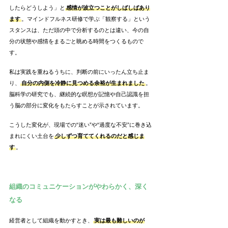
したらどうしよう」と
感情が波立つことがしばしばあり
ます
。マインドフルネス研修で学ぶ「観察する」という
スタンスは、ただ頭の中で分析するのとは違い、今の自
分の状態や感情をまるごと眺める時間をつくるもので
す。
私は実践を重ねるうちに、判断の前にいったん立ち止ま
り、
自分の内側を冷静に見つめる余裕が生まれました
。
脳科学の研究でも、継続的な瞑想が記憶や自己認識を担
う脳の部分に変化をもたらすことが示されています。
こうした変化が、現場での“迷い”や“過度な不安”に巻き込
まれにくい土台を
少しずつ育ててくれるのだと感じま
す
。
組織のコミュニケーションがやわらかく、深く
なる
経営者として組織を動かすとき、
実は最も難しいのが