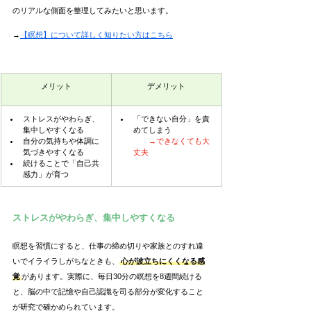
のリアルな側面を整理してみたいと思います。
→
【瞑想】について詳しく知りたい方はこちら
メリット
デメリット
ストレスがやわらぎ、
「できない自分」を責
集中しやすくなる
めてしまう
自分の気持ちや体調に
→できなくても大
気づきやすくなる
丈夫
続けることで「自己共
感力」が育つ
ストレスがやわらぎ、集中しやすくなる
瞑想を習慣にすると、仕事の締め切りや家族とのすれ違
いでイライラしがちなときも、
心が波立ちにくくなる感
覚
があります。実際に、毎日30分の瞑想を8週間続ける
と、脳の中で記憶や自己認識を司る部分が変化すること
が研究で確かめられています。