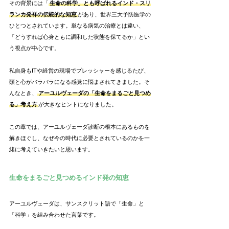
その背景には「
生命の科学」とも呼ばれるインド・スリ
ランカ発祥の伝統的な知恵
があり、世界三大予防医学の
ひとつとされています。単なる病気の治療とは違い、
「どうすれば心身ともに調和した状態を保てるか」とい
う視点が中心です。
私自身もITや経営の現場でプレッシャーを感じるたび、
頭と心がバラバラになる感覚に悩まされてきました。そ
んなとき、
アーユルヴェーダの「生命をまるごと見つめ
る」考え方
が大きなヒントになりました。
この章では、アーユルヴェーダ診断の根本にあるものを
解きほぐし、なぜ今の時代に必要とされているのかを一
緒に考えていきたいと思います。
生命をまるごと見つめるインド発の知恵
アーユルヴェーダは、サンスクリット語で「生命」と
「科学」を組み合わせた言葉です。