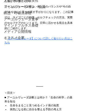
人生の転機・不確実性
と感じていませんか。
コミュニケーション・会議
アーユルヴェーダ診断は、体と心のバランスや“今の自
分”をやさしく見つめ直す手がかりになります。この記事
瞑想・呼吸法基礎
では、タイプごとの特徴、セルフチェックの方法、実際
アーユルヴェーダ食事
のセルフケアのヒントまで、日常に活かせる視点を具体
マインドフルネス基礎
的にご紹介します。
メディア公開情報
オススメ企業
→
【アーユルヴェーダ】について詳しく知りたい方はこ
ちら
＜目次＞
■ アーユルヴェーダ診断とは何か？「生命の科学」の基
本を知る
生命をまるごと見つめるインド発の知恵
病気になる前に自分を整える予防の考え方