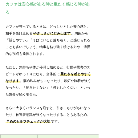
カファは安心感がある時と重たく感じる時があ
る
カファが整っているときは、どっしりとした安心感と、
相手を受け止める
やさしさがにじみ出ます
。周囲から
「話しやすい」「そばにいると落ち着く」と感じられる
ことも多いでしょう。物事を粘り強く続ける力や、博愛
的な視点も発揮されます。
ただし、気持ちや体が停滞し始めると、行動や思考のス
ピードがゆっくりになり、全体的に
重たさを感じやすく
なります
。溜め込みがちになったり、嫉妬や執着が強く
なったり、「動きたくない」「何もしたくない」といっ
た気分が続く場合も。
さらに大きくバランスを崩すと、引きこもりがちになっ
たり、被害者意識が強くなったりすることもあるため、
早めのセルフチェックが大切
です。