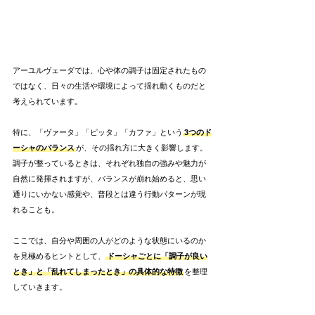
アーユルヴェーダでは、心や体の調子は固定されたもの
ではなく、日々の生活や環境によって揺れ動くものだと
考えられています。
特に、「ヴァータ」「ピッタ」「カファ」という
3つのド
ーシャのバランス
が、その揺れ方に大きく影響します。
調子が整っているときは、それぞれ独自の強みや魅力が
自然に発揮されますが、バランスが崩れ始めると、思い
通りにいかない感覚や、普段とは違う行動パターンが現
れることも。
ここでは、自分や周囲の人がどのような状態にいるのか
を見極めるヒントとして、
ドーシャごとに「調子が良い
とき」と「乱れてしまったとき」の具体的な特徴
を整理
していきます。