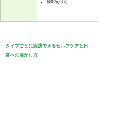
博愛的な視点
タイプごとに実践できるセルフケアと日
常への活かし方
アーユルヴェーダのドーシャ理論を生活に取り入れると
き、
自分の体質に合った整え方
を意識することが、日々
のゆらぎやストレスに振り回されないための土台になり