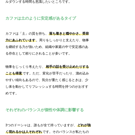
ルダウンする時間も意識したいところです。
カファは土のように安定感があるタイプ
カファは「土」の質を持ち、
落ち着きと穏やかさ、受容
力にあふれています
。周りをしっかりと支えたり、物事
を継続する力が強いため、組織や家庭の中で安定感のあ
る存在として頼りにされることが多いです。
物事をじっくり考えたり、
相手の話を受け止めたりする
ことも得意
です。ただ、変化が苦手だったり、溜め込み
やすい傾向もあるので、気分が重たく感じるときは、少
し体を動かしてリフレッシュする時間を持つのがおすす
めです。
それぞれのバランスが個性や体調に影響する
3つのドーシャは、誰もが全て持っていますが、
どれが強
く現れるかは人それぞれ
です。そのバランスが私たちの