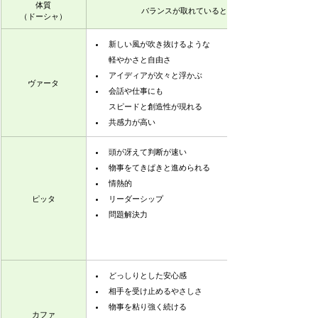
体質
バランスが取れているとき
（ドーシャ）
新しい風が吹き抜けるような
軽やかさと自由さ
アイディアが次々と浮かぶ
ヴァータ
会話や仕事にも
スピードと創造性が現れる
共感力が高い
頭が冴えて判断が速い
物事をてきぱきと進められる
情熱的
ピッタ
リーダーシップ
問題解決力
どっしりとした安心感
相手を受け止めるやさしさ
物事を粘り強く続ける
カファ