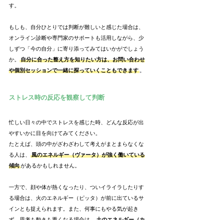
す。
もしも、自分ひとりでは判断が難しいと感じた場合は、
オンライン診断や専門家のサポートも活用しながら、少
しずつ「今の自分」に寄り添ってみてはいかがでしょう
か。
自分に合った整え方を知りたい方は、お問い合わせ
や個別セッションで一緒に探っていくこともできます
。
ストレス時の反応を観察して判断
忙しい日々の中でストレスを感じた時、どんな反応が出
やすいかに目を向けてみてください。
たとえば、頭の中がざわざわして考えがまとまらなくな
る人は、
風のエネルギー（ヴァータ）が強く働いている
傾向
があるかもしれません。
一方で、顔や体が熱くなったり、ついイライラしたりす
る場合は、火のエネルギー（ピッタ）が前に出ているサ
インとも捉えられます。また、何事にもやる気が起き
ず、思考も動きも重くなる場合は、
土のエネルギー（カ