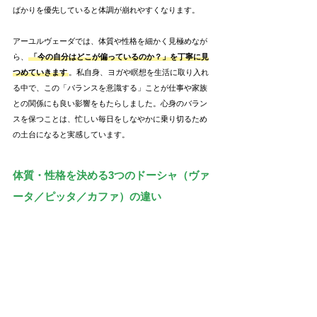
ばかりを優先していると体調が崩れやすくなります。
アーユルヴェーダでは、体質や性格を細かく見極めなが
ら、
「今の自分はどこが偏っているのか？」を丁寧に見
つめていきます
。私自身、ヨガや瞑想を生活に取り入れ
る中で、この「バランスを意識する」ことが仕事や家族
との関係にも良い影響をもたらしました。心身のバラン
スを保つことは、忙しい毎日をしなやかに乗り切るため
の土台になると実感しています。
体質・性格を決める3つのドーシャ（ヴァ
ータ／ピッタ／カファ）の違い