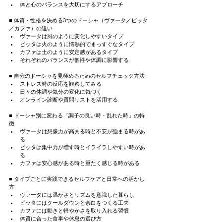
体と心のバランスを大切にするアプローチ
■ 体質・性格を決める3つのドーシャ（ヴァータ／ピッタ
／カファ）の違い
ヴァータは風のように変化しやすいタイプ
ピッタは火のように情熱的でまっすぐなタイプ
カファは土のように安定感があるタイプ
それぞれのバランスが個性や体調に影響する
■ 自分のドーシャを見極めるためのセルフチェック方法
ストレス時の反応を観察してみる
日々の体調や気分の変化に気づく
オンライン診断や質問リストを活用する
■ ドーシャ別に変わる「調子の良い時・乱れた時」の特
徴
ヴァータは想像力が高まる時と不安が強まる時があ
る
ピッタは集中力が増す時とイライラしやすい時があ
る
カファは安心感がある時と重たく感じる時がある
■ タイプごとに実践できるセルフケアと日常への活かし
方
ヴァータには温かさとリズムを意識した暮らし
ピッタにはクールダウンと余白をつくる工夫
カファには動きと軽やかさを取り入れる習慣
体質に合った食事や休息の選び方