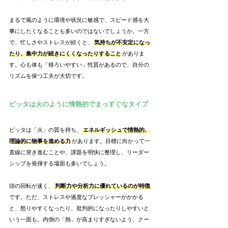
まるで風のように環境や状況に敏感で、スピード感を大
事にしたくなることも多いのではないでしょうか。一方
で、忙しさやストレスが続くと、
気持ちが不安定になっ
たり、集中力が続きにくくなったりすること
がありま
す。心も体も「移ろいやすい」性質があるので、自分の
リズムを保つ工夫が大切です。
ピッタは火のように情熱的でまっすぐなタイプ
ピッタは「火」の質を持ち、
エネルギッシュで情熱的、
理論的に物事を進める力
があります。目標に向かって一
直線に突き進むことや、課題を明快に整理し、リーダー
シップを発揮する場面も多いでしょう。
頭の回転が速く、
判断力や分析力に優れているのが特徴
です。ただ、ストレスや過度なプレッシャーがかかる
と、怒りやすくなったり、批判的になったりしやすいと
いう一面も。内側の「熱」が高まりすぎないよう、クー