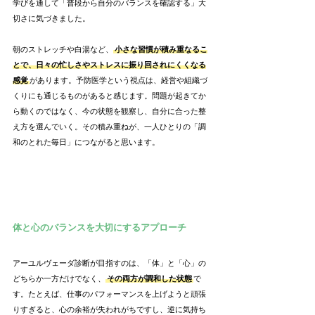
学びを通して「普段から自分のバランスを確認する」大
切さに気づきました。
朝のストレッチや白湯など、
小さな習慣が積み重なるこ
とで、日々の忙しさやストレスに振り回されにくくなる
感覚
があります。予防医学という視点は、経営や組織づ
くりにも通じるものがあると感じます。問題が起きてか
ら動くのではなく、今の状態を観察し、自分に合った整
え方を選んでいく。その積み重ねが、一人ひとりの「調
和のとれた毎日」につながると思います。
体と心のバランスを大切にするアプローチ
アーユルヴェーダ診断が目指すのは、「体」と「心」の
どちらか一方だけでなく、
その両方が調和した状態
で
す。たとえば、仕事のパフォーマンスを上げようと頑張
りすぎると、心の余裕が失われがちですし、逆に気持ち