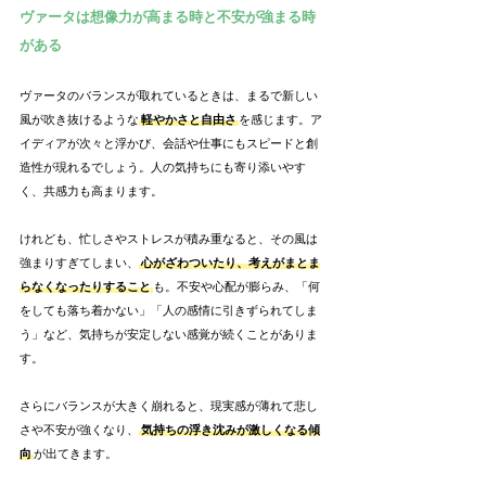
ヴァータは想像力が高まる時と不安が強まる時
がある
ヴァータのバランスが取れているときは、まるで新しい
風が吹き抜けるような
軽やかさと自由さ
を感じます。ア
イディアが次々と浮かび、会話や仕事にもスピードと創
造性が現れるでしょう。人の気持ちにも寄り添いやす
く、共感力も高まります。
けれども、忙しさやストレスが積み重なると、その風は
強まりすぎてしまい、
心がざわついたり、考えがまとま
らなくなったりすること
も。不安や心配が膨らみ、「何
をしても落ち着かない」「人の感情に引きずられてしま
う」など、気持ちが安定しない感覚が続くことがありま
す。
さらにバランスが大きく崩れると、現実感が薄れて悲し
さや不安が強くなり、
気持ちの浮き沈みが激しくなる傾
向
が出てきます。