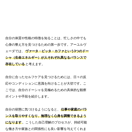
自分の体質や性格の特徴を知ることは、忙しさの中でも
心身の整え方を見つけるための第一歩です。アーユルヴ
ェーダでは、
ヴァータ・ピッタ・カファという3つのドー
シャ（生命エネルギー）が人それぞれ異なるバランスで
存在している
と考えます。
自分に合ったセルフケアを見つけるためには、日々の反
応やコンディションに意識を向けることが大切です。こ
こでは、自分のドーシャを見極めるための具体的な観察
ポイントや手段を紹介します。
自分の状態に気づけるようになると、
仕事や家庭のバラ
ンスを取りやすくなり、無理なく心身を調整できるよう
になります
。こうした自己理解のプロセスが、持続可能
な働き方や家族との関係性にも良い影響を与えてくれま