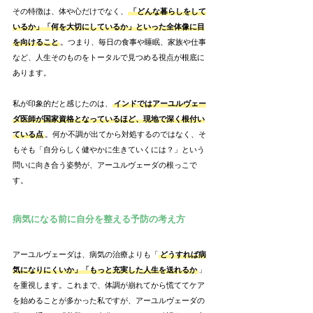
その特徴は、体や心だけでなく、
「どんな暮らしをして
いるか」「何を大切にしているか」といった全体像に目
を向けること
。つまり、毎日の食事や睡眠、家族や仕事
など、人生そのものをトータルで見つめる視点が根底に
あります。
私が印象的だと感じたのは、
インドではアーユルヴェー
ダ医師が国家資格となっているほど、現地で深く根付い
ている点
。何か不調が出てから対処するのではなく、そ
もそも「自分らしく健やかに生きていくには？」という
問いに向き合う姿勢が、アーユルヴェーダの根っこで
す。
病気になる前に自分を整える予防の考え方
アーユルヴェーダは、病気の治療よりも「
どうすれば病
気になりにくいか」「もっと充実した人生を送れるか
」
を重視します。これまで、体調が崩れてから慌ててケア
を始めることが多かった私ですが、アーユルヴェーダの