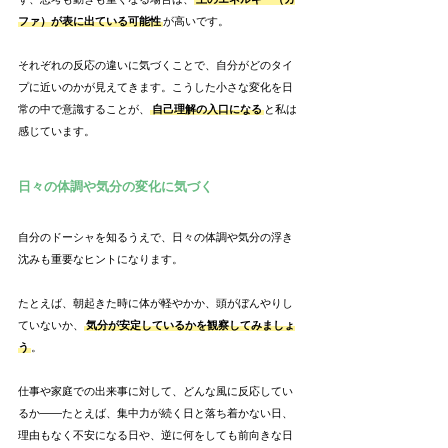
ファ）が表に出ている可能性
が高いです。
それぞれの反応の違いに気づくことで、自分がどのタイ
プに近いのかが見えてきます。こうした小さな変化を日
常の中で意識することが、
自己理解の入口になる
と私は
感じています。
日々の体調や気分の変化に気づく
自分のドーシャを知るうえで、日々の体調や気分の浮き
沈みも重要なヒントになります。
たとえば、朝起きた時に体が軽やかか、頭がぼんやりし
ていないか、
気分が安定しているかを観察してみましょ
う
。
仕事や家庭での出来事に対して、どんな風に反応してい
るか――たとえば、集中力が続く日と落ち着かない日、
理由もなく不安になる日や、逆に何をしても前向きな日