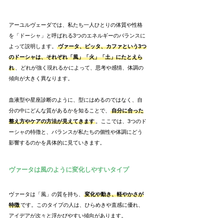
アーユルヴェーダでは、私たち一人ひとりの体質や性格
を「ドーシャ」と呼ばれる3つのエネルギーのバランスに
よって説明します。
ヴァータ、ピッタ、カファという3つ
のドーシャは、それぞれ「風」「火」「土」にたとえら
れ
、どれが強く現れるかによって、思考や感情、体調の
傾向が大きく異なります。
血液型や星座診断のように、型にはめるのではなく、自
分の中にどんな質があるかを知ることで、
自分に合った
整え方やケアの方法が見えてきます
。ここでは、3つのド
ーシャの特徴と、バランスが私たちの個性や体調にどう
影響するのかを具体的に見ていきます。
ヴァータは風のように変化しやすいタイプ
ヴァータは「風」の質を持ち、
変化や動き、軽やかさが
特徴
です。このタイプの人は、ひらめきや直感に優れ、
アイデアが次々と浮かびやすい傾向があります。