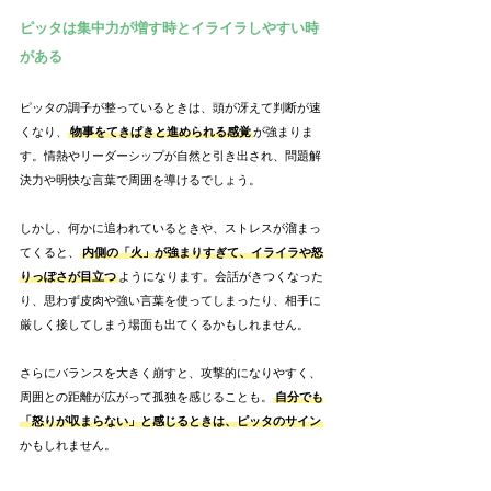
ピッタは集中力が増す時とイライラしやすい時
がある
ピッタの調子が整っているときは、頭が冴えて判断が速
くなり、
物事をてきぱきと進められる感覚
が強まりま
す。情熱やリーダーシップが自然と引き出され、問題解
決力や明快な言葉で周囲を導けるでしょう。
しかし、何かに追われているときや、ストレスが溜まっ
てくると、
内側の「火」が強まりすぎて、イライラや怒
りっぽさが目立つ
ようになります。会話がきつくなった
り、思わず皮肉や強い言葉を使ってしまったり、相手に
厳しく接してしまう場面も出てくるかもしれません。
さらにバランスを大きく崩すと、攻撃的になりやすく、
周囲との距離が広がって孤独を感じることも。
自分でも
「怒りが収まらない」と感じるときは、ピッタのサイン
かもしれません。