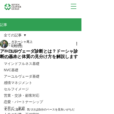
記事
全ての記事
ガネーシャ尾上
全ての記事
4月21日
アーユルヴェーダ診断とは？ドーシャ診
基礎知識
断の基本と体質の見分け方を解説します
法人向け
マインドフルネス基礎
NVC基礎
アーユルヴェーダ基礎
感情マネジメント
セルフイメージ
営業・交渉・顧客対応
恋愛・パートナーシップ
子育て・家庭
忙しさに追われ、気づけば自分のペースを見失いがちだ