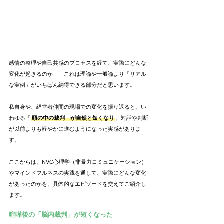
感情の整理や自己共感のプロセスを経て、実際にどんな
変化が起きるのか――これは理論や一般論より「リアル
な実例」がいちばん納得できる部分だと思います。
私自身や、経営者仲間の現場での変化を振り返ると、い
わゆる「
頭の中の裁判」が自然と短くなり
、対話や判断
が以前よりも軽やかに進むようになった実感がありま
す。
ここからは、NVC心理学（非暴力コミュニケーション）
やマインドフルネスの実践を通して、実際にどんな変化
があったのかを、具体的なエピソードを交えてご紹介し
ます。
喧嘩後の「脳内裁判」が短くなった