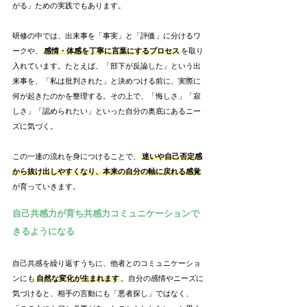
がる」ための実践でもあります。
研修の中では、出来事を「事実」と「評価」に分けるワ
ークや、
感情・体感を丁寧に言葉にするプロセス
を取り
入れています。たとえば、「部下が反論した」という出
来事を、「私は批判された」と決めつける前に、実際に
何が起きたのかを整理する。その上で、「悔しさ」「寂
しさ」「認められたい」といった自分の奥底にあるニー
ズに気づく。
この一連の流れを身につけることで、
迷いや自己否定感
から抜け出しやすくなり、本来の自分の軸に戻れる感覚
が育っていきます。
自己共感力が育ち共感力コミュニケーションで
きるようになる
自己共感を繰り返すうちに、他者とのコミュニケーショ
ンにも
自然な変化が生まれます
。自分の感情やニーズに
気づけると、相手の言動にも「悪者探し」ではなく、