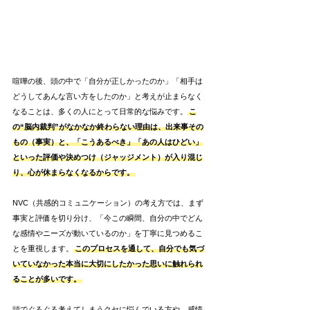
喧嘩の後、頭の中で「自分が正しかったのか」「相手は
どうしてあんな言い方をしたのか」と考えが止まらなく
なることは、多くの人にとって日常的な悩みです。
こ
の“脳内裁判”がなかなか終わらない理由は、出来事その
もの（事実）と、「こうあるべき」「あの人はひどい」
といった評価や決めつけ（ジャッジメント）が入り混じ
り、心が休まらなくなるからです。
NVC（共感的コミュニケーション）の考え方では、まず
事実と評価を切り分け、「今この瞬間、自分の中でどん
な感情やニーズが動いているのか」を丁寧に見つめるこ
とを重視します。
このプロセスを通して、自分でも気づ
いていなかった本当に大切にしたかった思いに触れられ
ることが多いです。
頭でぐるぐる考えてしまうクセに悩んでいる方や、感情