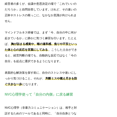
経営者の多くが、会議や意思決定の場で「これでいいの
だろうか」と自問自答しています。けれど、その迷いの
正体やストレスの根っこに、なかなか意識が向けられま
せん。
マインドフルネス研修では、まず「今、自分の中に何が
起きているか」に静かに気づく練習を行います。たとえ
ば、
胸が詰まる感覚や、喉の違和感、焦りや不安といっ
た体と心の反応を言葉にしてみる
。こうした土台ができ
ると、経営判断の場でも、自動的な反応ではなく「今の
自分」を起点に選択できるようになります。
表面的な解決策を探す前に、自分のストレスや迷いにし
っかり気づけること。それが、
判断ミスや燃え尽きを防
ぐ大きな一歩
になります。
NVC心理学使って「自分の内側」に戻る練習
NVC心理学（非暴力コミュニケーション）は、相手と対
話するためのツールであると同時に、「自分自身とつな