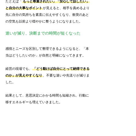
たとえば「
もっと尊重されたい」「安心して話したい」
と自分の大事なポイント
が見えると、相手を責めるより
先に自分の気持ちを素直に伝えやすくなり、衝突のあと
の空気も以前より穏やかに整うようになりました。
迷いが減り、決断までの時間が短くなった
感情とニーズを区別して整理できるようになると、「本
当はどうしたいのか」が自然と明確になってきます。
経営の現場でも、
「どう動けば自分にとって納得できる
のか」が見えやすくなり
、不要な迷いや先送りが減りま
した。
結果として、意思決定にかかる時間も短縮され、行動に
移すエネルギーも増えていきました。