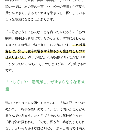
頭の中では「あの時の一言」や「相手の表情」が何度も
浮かんできて、まるでビデオを巻き戻して再生している
ような感覚になることがあります。
「自分はどうしてあんなことを言ったんだろう」「あの
瞬間、相手は何を感じていたのか」と、すでに終わった
やりとりを細部まで辿り直してしまうのです。
この繰り
返しは、決して意志の弱さや未熟さから生まれるもので
はありません
。多くの場合、心が納得できずに“何かが引
っかかっている”からこそ、やりとりがループし続けるの
です。
「正しさ」や「悪者探し」が止まらなくなる状
態
頭の中でやりとりを再生するうちに、「私は正しかった
のか？」「相手が悪いのでは？」という問いがどんどん
膨らんでいきます。たとえば「あの人は無神経だった」
「私は雑に扱われた」「でも、私も言い過ぎたかもしれ
ない」といった評価や自己判定が、次々と現れては消え