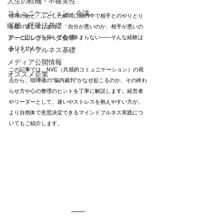
人生の転機・不確実性
コミュニケーション・会議
喧嘩のあと、ふとした瞬間に頭の中で相手とのやりとり
瞑想・呼吸法基礎
を繰り返してしまう。「自分が悪いのか、相手が悪いの
アーユルヴェーダ食事
か」と正しさを探して心が休まらない——そんな経験は
ありませんか。
マインドフルネス基礎
メディア公開情報
この記事では、NVC（共感的コミュニケーション）の視
オススメ企業
点から、喧嘩後の“脳内裁判”がなぜ起こるのか、その終わ
らせ方や心の整理のヒントを丁寧に解説します。経営者
やリーダーとして、迷いやストレスを抱えやすい方が、
より自然体で意思決定できるマインドフルネス実践につ
いてもご紹介します。