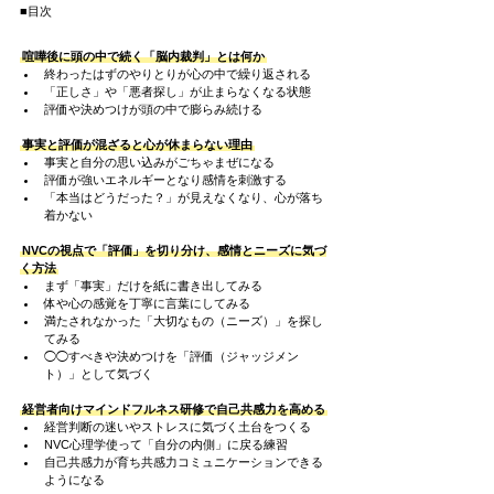
■目次
喧嘩後に頭の中で続く「脳内裁判」とは何か
終わったはずのやりとりが心の中で繰り返される
「正しさ」や「悪者探し」が止まらなくなる状態
評価や決めつけが頭の中で膨らみ続ける
事実と評価が混ざると心が休まらない理由
事実と自分の思い込みがごちゃまぜになる
評価が強いエネルギーとなり感情を刺激する
「本当はどうだった？」が見えなくなり、心が落ち
着かない
NVCの視点で「評価」を切り分け、感情とニーズに気づ
く方法
まず「事実」だけを紙に書き出してみる
体や心の感覚を丁寧に言葉にしてみる
満たされなかった「大切なもの（ニーズ）」を探し
てみる
◯◯すべきや決めつけを「評価（ジャッジメン
ト）」として気づく
経営者向けマインドフルネス研修で自己共感力を高める
経営判断の迷いやストレスに気づく土台をつくる
NVC心理学使って「自分の内側」に戻る練習
自己共感力が育ち共感力コミュニケーションできる
ようになる