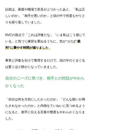
以前は、家庭や職場で意見がぶつかったあと、「私は正
しいのか」「相手が悪いのか」と頭の中で何度もやりと
りを繰り返していました。
NVCの視点で「これは評価だな」「いま私はこう感じて
いる」と気づく練習を重ねるうちに、気がつけば“
裁
判”に費やす時間が減りました
。
事実と評価を分けて整理するだけで、頭の中のぐるぐる
は驚くほど静かになっていきました。
自分のニーズに気づき、相手との対話がやわら
かくなった
「自分は何を大切にしたかったのか」「どんな願いが満
たされなかったのか」と内側をていねいに見つめるよう
になると、相手に伝える言葉や態度もやわらかくなりま
した。