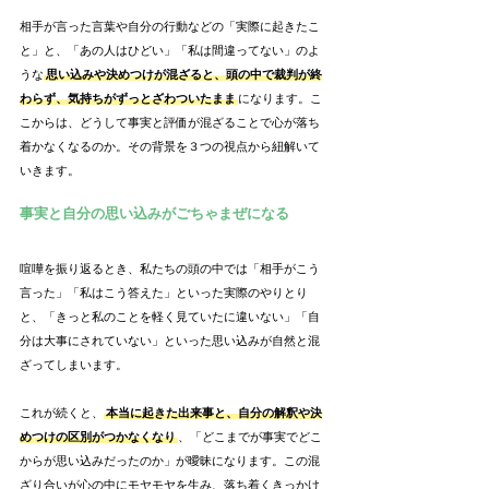
相手が言った言葉や自分の行動などの「実際に起きたこ
と」と、「あの人はひどい」「私は間違ってない」のよ
うな
思い込みや決めつけが混ざると、頭の中で裁判が終
わらず、気持ちがずっとざわついたまま
になります。こ
こからは、どうして事実と評価が混ざることで心が落ち
着かなくなるのか。その背景を３つの視点から紐解いて
いきます。
事実と自分の思い込みがごちゃまぜになる
喧嘩を振り返るとき、私たちの頭の中では「相手がこう
言った」「私はこう答えた」といった実際のやりとり
と、「きっと私のことを軽く見ていたに違いない」「自
分は大事にされていない」といった思い込みが自然と混
ざってしまいます。
これが続くと、
本当に起きた出来事と、自分の解釈や決
めつけの区別がつかなくなり
、「どこまでが事実でどこ
からが思い込みだったのか」が曖昧になります。この混
ざり合いが心の中にモヤモヤを生み、落ち着くきっかけ