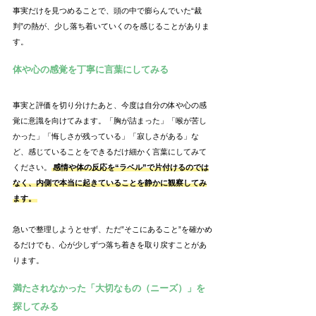
事実だけを見つめることで、頭の中で膨らんでいた“裁
判”の熱が、少し落ち着いていくのを感じることがありま
す。
体や心の感覚を丁寧に言葉にしてみる
事実と評価を切り分けたあと、今度は自分の体や心の感
覚に意識を向けてみます。「胸が詰まった」「喉が苦し
かった」「悔しさが残っている」「寂しさがある」な
ど、感じていることをできるだけ細かく言葉にしてみて
ください。
感情や体の反応を“ラベル”で片付けるのでは
なく、内側で本当に起きていることを静かに観察してみ
ます。
急いで整理しようとせず、ただ”そこにあること”を確かめ
るだけでも、心が少しずつ落ち着きを取り戻すことがあ
ります。
満たされなかった「大切なもの（ニーズ）」を
探してみる