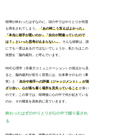
喧嘩が終わったはずなのに、頭の中ではやりとりが何度
も再生されてしまう。
「あの時こう言えばよかった」
「本当に相手が悪いのか」「自分が間違っていたので
は？」といった思考が止まらない…
。そんな経験は、誰
にでも一度はあるのではないでしょうか。私たちはこの
状態を「脳内裁判」と呼んでいます。
NVC心理学（非暴力コミュニケーション）の視点から見
ると、脳内裁判が長引く背景には、出来事そのもの（事
実）と「
自分や相手への評価（ジャッジメント）」が混
ざり合い、心が落ち着く場所を見失っていること
が多い
のです。この章では、喧嘩後に心の中で何が起きている
のか、その構造を具体的に見ていきます。
終わったはずのやりとりが心の中で繰り返され
る
喧嘩が終わった直後、実際の会話は止まっているのに、