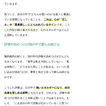
ていきます。
気づくと、自分の中で“どちらが悪いのか”を延々と審議し
ている状態になっていることも。
これは、心が「正し
さ」や「悪者探し」にとらわれているサイン
です。こう
した判定が繰り返されるほど、心のエネルギーはどんど
ん消耗していきます。
評価や決めつけが頭の中で膨らみ続ける
脳内裁判が続くと、頭の中の評価や決めつけがどんどん
大きくなります。「相手は私を大切にしていない」「私
は未熟だ」「どうせまた同じことが起きる」といった思
い込みや決めつけが、事実と混ざり合って膨らみ続ける
のです。
こうした評価は、心の中で
強いエネルギーになり、自分
自身を苦しめる材料
にもなります。けれども、評価や決
めつけが現れること自体は悪いことではありません。む
しろ、「いま自分の中で評価が広がっている」と気づく