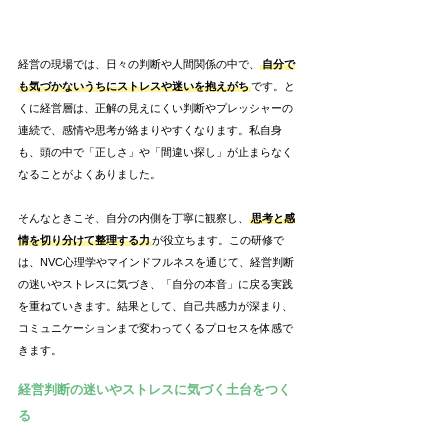
経営の現場では、日々の判断や人間関係の中で、
自分で
も気づかないうちにストレスや迷いを抱えがち
です。と
くに経営層は、正解の見えにくい判断やプレッシャーの
連続で、感情や思考が絡まりやすくなります。私自身
も、頭の中で「正しさ」や「間違い探し」が止まらなく
なることがよくありました。
そんなときこそ、自分の内側を丁寧に観察し、
思考と感
情を切り分けて整理する力
が役立ちます。この研修で
は、NVC心理学やマインドフルネスを通じて、経営判断
の迷いやストレスに気づき、「自分の本音」に戻る実践
を重ねていきます。結果として、自己共感力が深まり、
コミュニケーションまで変わってくるプロセスを体感で
きます。
経営判断の迷いやストレスに気づく土台をつく
る