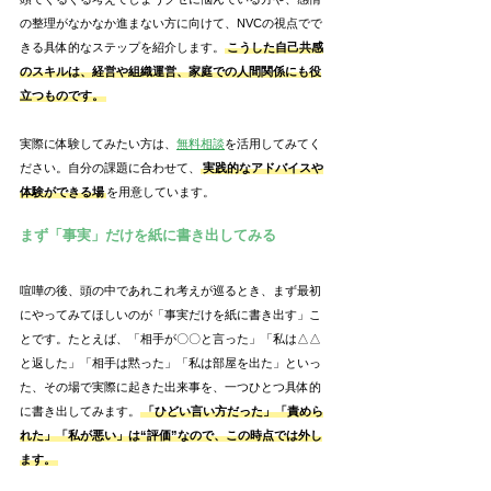
の整理がなかなか進まない方に向けて、NVCの視点でで
きる具体的なステップを紹介します。
こうした自己共感
のスキルは、経営や組織運営、家庭での人間関係にも役
立つものです。
実際に体験してみたい方は、
無料相談
を活用してみてく
ださい。自分の課題に合わせて、
実践的なアドバイスや
体験ができる場
を用意しています。
まず「事実」だけを紙に書き出してみる
喧嘩の後、頭の中であれこれ考えが巡るとき、まず最初
にやってみてほしいのが「事実だけを紙に書き出す」こ
とです。たとえば、「相手が〇〇と言った」「私は△△
と返した」「相手は黙った」「私は部屋を出た」といっ
た、その場で実際に起きた出来事を、一つひとつ具体的
に書き出してみます。
「ひどい言い方だった」「責めら
れた」「私が悪い」は“評価”なので、この時点では外し
ます。