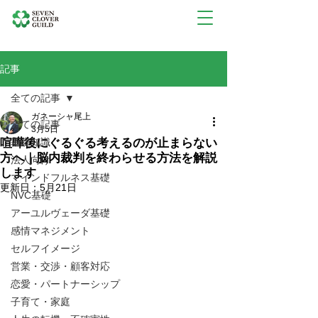
記事
全ての記事
ガネーシャ尾上
全ての記事
3月5日
喧嘩後にぐるぐる考えるのが止まらない
基礎知識
方へ｜脳内裁判を終わらせる方法を解説
法人向け
します
マインドフルネス基礎
更新日：
5月21日
NVC基礎
アーユルヴェーダ基礎
感情マネジメント
セルフイメージ
営業・交渉・顧客対応
恋愛・パートナーシップ
子育て・家庭