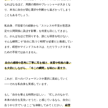
なればなるほど、周囲の期待やプレッシャーが大きくな
り、本当に自分が望む選択や判断から遠ざかってしまう
こともあるでしょう。
私自身、IT現場での経験から「ストレスや不安が意思決
定や人間関係に及ぼす影響」を何度も目にしてきまし
た。がんばるほど空回りする、誰にも弱音を吐けない、
そんな瞬間こそ“自分に気づく時間”が必要だと痛感してい
ます。瞑想やマインドフルネスは、ただリラックスする
ための手段ではありません。
自分の感情や思考に丁寧に耳を傾け、体質や性格の違い
を大切にしながら、「今この瞬間」を味わい直す力
。
これが、日々のパフォーマンスや選択に直結していく
――それを私自身も実感しています。
もし「自分を整える時間がほしい」「忙しさのなかで、
本来の自分を見失いそうだ」と感じているなら、自分に
合うやり方で“いまここ”を体験してみてください。
経営