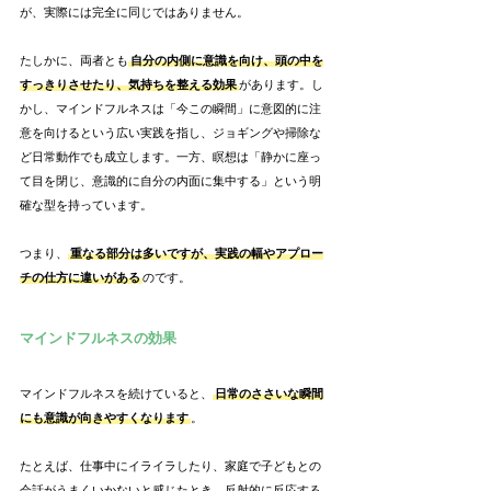
が、実際には完全に同じではありません。
たしかに、両者とも
自分の内側に意識を向け、頭の中を
すっきりさせたり、気持ちを整える効果
があります。し
かし、マインドフルネスは「今この瞬間」に意図的に注
意を向けるという広い実践を指し、ジョギングや掃除な
ど日常動作でも成立します。一方、瞑想は「静かに座っ
て目を閉じ、意識的に自分の内面に集中する」という明
確な型を持っています。
つまり、
重なる部分は多いですが、実践の幅やアプロー
チの仕方に違いがある
のです。
マインドフルネスの効果
マインドフルネスを続けていると、
日常のささいな瞬間
にも意識が向きやすくなります
。
たとえば、仕事中にイライラしたり、家庭で子どもとの
会話がうまくいかないと感じたとき、反射的に反応する