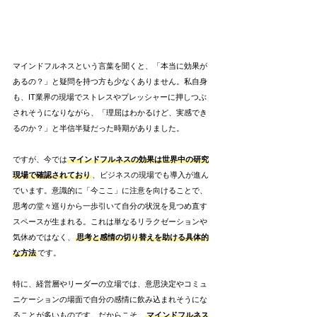
マインドフルネスという言葉を聞くと、「本当に効果が
あるの？」と疑問を持つ方も少なくありません。私自身
も、IT業界の現場でストレスやプレッシャーに押しつぶ
されそうになりながら、「理屈はわかるけど、実感でき
るのか？」と半信半疑だった時期がありました。
ですが、今では
マインドフルネスの効果は世界中の研究
現場で確認されており
、ビジネスの現場でも導入が進ん
でいます。意識的に「今ここ」に注意を向けることで、
思考の堂々巡りから一歩引いて自分の状況を見つめ直す
スペースが生まれる。これは単なるリラクゼーションや
気休めではなく、
思考と感情の切り替えを助ける具体的
な方法
です。
特に、経営層やリーダーの立場では、意思決定やコミュ
ニケーションの場面で自分の感情に飲み込まれそうにな
ることが多いものです。だからこそ、
マインドフルネス