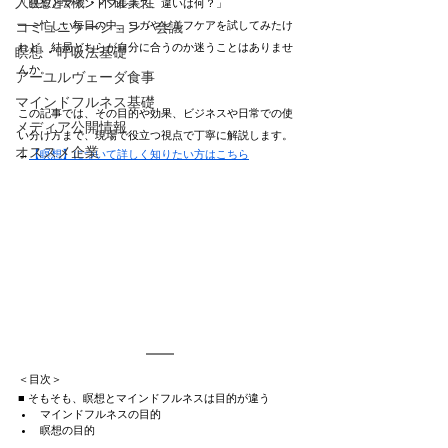
人生の転機・不確実性
「瞑想とマインドフルネス、違いは何？」
コミュニケーション・会議
――忙しい毎日の中、ヨガやセルフケアを試してみたけ
れど、結局どちらが自分に合うのか迷うことはありませ
瞑想・呼吸法基礎
んか。
アーユルヴェーダ食事
マインドフルネス基礎
この記事では、その目的や効果、ビジネスや日常での使
メディア公開情報
い分け方まで、現場で役立つ視点で丁寧に解説します。
オススメ企業
→
【瞑想】について詳しく知りたい方はこちら
＜目次＞
■ そもそも、瞑想とマインドフルネスは目的が違う
マインドフルネスの目的
瞑想の目的