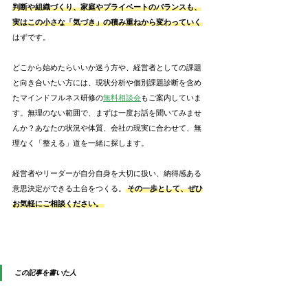
判断や組織づくり、家庭やプライベートのバランスも、
実はこの小さな「気づき」の積み重ねから変わっていく
はずです。
どこから始めたらいいか迷う方や、経営者としての課題
と向き合いたい方には、現状分析や個別課題診断を含め
たマインドフルネス研修の
無料相談会
もご案内していま
す。無理のない範囲で、まずは一度お話を聞いてみませ
んか？あなたの状況や体質、会社の現実に合わせて、無
理なく「整える」道を一緒に探します。
経営者やリーダーが自分自身を大切に扱い、納得感ある
意思決定ができる土台をつくる。
その一歩として、ぜひ
お気軽にご相談ください。
この記事を書いた人