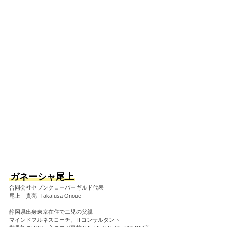
ガネーシャ尾上
合同会社セブンクローバーギルド代表
尾上　貴亮  Takafusa Onoue
静岡県出身東京在住で二児の父親
マインドフルネスコーチ、ITコンサルタント