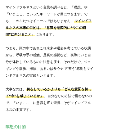
マインドフルネスという言葉を調べると、「瞑想」や
「いまここ」といったキーワードが目につきます。で
も、このふたつはイコールではありません。
マインドフ
ルネスの本来の目的は、「意識を意図的に“今この瞬
間”に向けること」
にあります。
つまり、頭の中であれこれ未来や過去を考えている状態
から、呼吸や手の感触、足裏の感覚など、実際にいま自
分が体験しているものに注意を戻す。それだけで、ジョ
ギングや散歩、掃除、あるいはサウナで“整う”感覚もマイ
ンドフルネスの実践といえます。
大事なのは、
何をしているかよりも「どんな意図を持っ
て“今”を感じているか」
。自分なりの方法で構わないの
で、「いまここ」に意識を置く習慣こそがマインドフル
ネスの本質です。
瞑想の目的