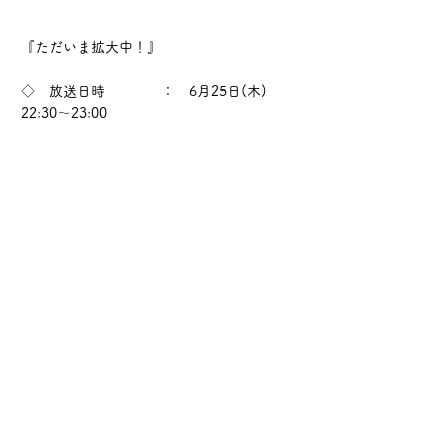
『ただいま拡大中！』
◇ 放送日時 ： 6月25日(木)
22:30～23:00
◇ 放送局 ： FMサルース
(84.1 MHz)
◇ 出演者 ： エダコDX、ガネ
ーシャ尾上
◇ ゲスト ： 田中将太郎（公
認会計士・税理士事務所 代表）
◇ プロデューサー ： エダコDX（ラジ
オプロデューサー）
https://www.edacodx.com/
◇ ハッシュタグ ： #ただいま拡大中
※ スマホアプリ「エフエムプラプラ」でも
放送中