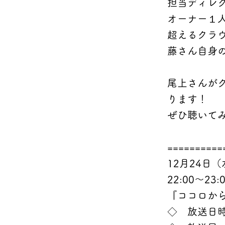
担当ディレ
オーナー１人
超えるクラ
藤さん自身
尾上さんが
ります！
ぜひ聴いて
==========
12月24日
22:00～23:
『ココロか
◇ 放送日時