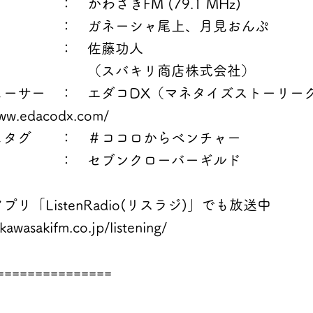
： かわさきFM (79.1 MHz)
者 ： ガネーシャ尾上、月見おんぷ
ト ： 佐藤功人
バキリ商店株式会社）
ューサー ： エダコDX（マネタイズストーリー
ww.edacodx.com/
ュタグ ： ＃ココロからベンチャー
 ： セブンクローバーギルド
リ「ListenRadio(リスラジ)」でも放送中
kawasakifm.co.jp/listening/
===============