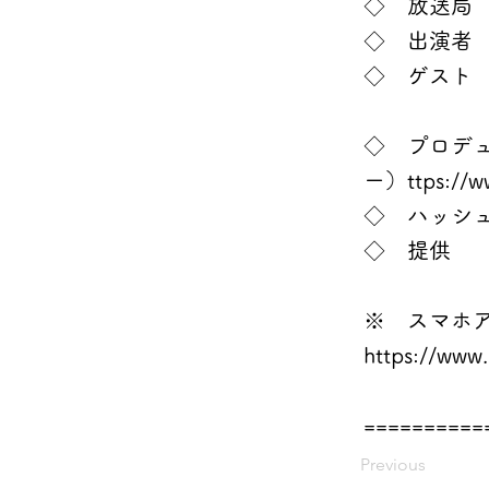
◇ 放送局 
◇ 出演
◇ ゲス
（ス
◇ プロデ
ー）ttps://
w
◇ ハッシ
◇ 提供
※ スマホアプ
https://www.
==========
Previous