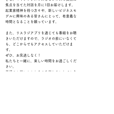
焦点を当てた対話を月に1回お届けします。
起業家精神を持つ方々や、新しいビジネスモ
デルに興味のある皆さんにとって、有意義な
時間となることを願っています。
また、リスラジアプリを通じても番組をお聴
きいただけますので、ラジオの前にいなくて
も、どこからでもアクセスしていただけま
す。
ぜひ、お見逃しなく！
私たちと一緒に、楽しい時間をお過ごしくだ
さい。
皆様のお耳にかかれるのを楽しみにしており
ます。
今後ともよろしくお願いいたします。
Previous
Next