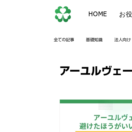
HOME
お
全ての記事
基礎知識
法人向け
セルフイメージ
営業・交渉・
アーユルヴェ
コミュニケーション・会議
瞑
オススメ企業