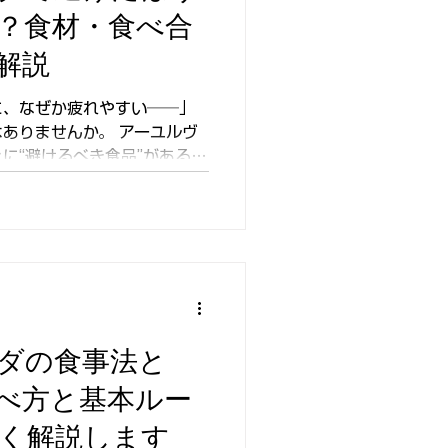
？食材・食べ合
解説
に、なぜか疲れやすい──」
せんか。 アーユルヴ
に“避けるべき食品”があると
食材が、心身のバランスや集中
は、なぜそ
ビジネスや日常に活かせる視
ます。
ダの食事法と
べ方と基本ルー
く解説します