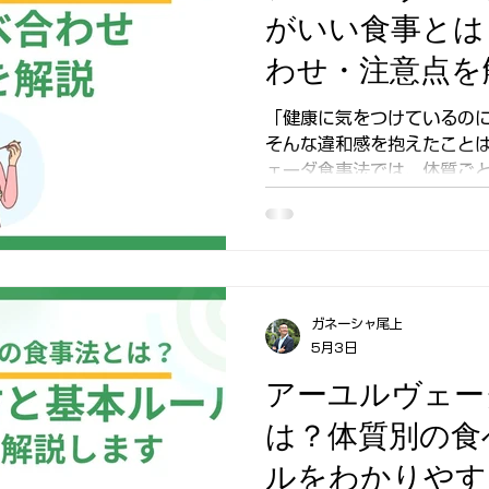
がいい食事とは
わせ・注意点を
「健康に気をつけているの
そんな違和感を抱えたことはありま
ェーダ食事法では、体質ごと
されます。自分に合わない
力を意外な形で左右することも。 この記事で
の「選択」が大切なのか、
点もあわせて解説していき
ガネーシャ尾上
5月3日
アーユルヴェー
は？体質別の食
ルをわかりやす