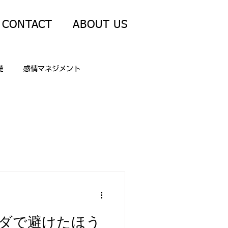
CONTACT
ABOUT US
礎
感情マネジメント
の転機・不確実性
礎
メディア公開情報
ダで避けたほう