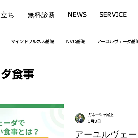
NEWS
SERVICE
役立ち
無料診断
マインドフルネス基礎
NVC基礎
アーユルヴェーダ基
顧客対応
恋愛・パートナーシップ
子育て・家庭
人生
ーダ食事
想・呼吸法基礎
アーユルヴェーダ食事
マインドフルネス基
ガネーシャ尾上
5月3日
アーユルヴェー